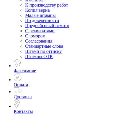
К производству работ
Копия верна
Малые штампы
По доверенности
Предрейсовый осмотр
С реквизитами
С юмором
Согласования
Стандартные слова
Штамп по оттиску
Штампы ОТК
Факсимиле
Оплата
Доставка
Контакты