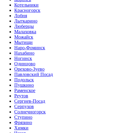
Котельники
Красногорск
Лобня
Лыткарино
Люберцы
Малаховка
Можайск
Мытищи
Наро-Фоминск
Нахабино
Ногинск
Одинцово
Орехово-Зуево
Павловский Посад
Подольск
Пушкино
Раменское
Реутов
Сергиев-Посад
Серпухов
Солнечногорск
Ступино
Фрязино
Химки