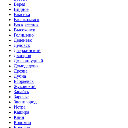
Верея
Видное
Власиха
Волоколамск
Воскресенск
Высоковск
Голицыно
Деденево
Дедовск
Дзержинский
Дмитров
Долгопрудный
Домодедово
Дрезна
Дубна
Егорьевск
Жуковский
Зарайск
Заречье
Звенигород
Истра
Кашира
Клин
Коломна
Королев