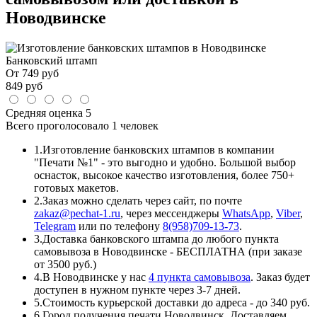
Новодвинске
Банковский штамп
От
749
руб
849
руб
Средняя оценка
5
Всего проголосовало
1 человек
1.
Изготовление банковских штампов в компании
"Печати №1" - это выгодно и удобно. Большой выбор
оснасток, высокое качество изготовления, более 750+
готовых макетов.
2.
Заказ можно сделать через сайт, по почте
zakaz@pechat-1.ru
, через мессенджеры
WhatsApp
,
Viber
,
Telegram
или по телефону
8(958)709-13-73
.
3.
Доставка банковского штампа до любого пункта
самовывоза в Новодвинске - БЕСПЛАТНА (при заказе
от 3500 руб.)
4.
В Новодвинске у нас
4 пункта самовывоза
. Заказ будет
доступен в нужном пункте через 3-7 дней.
5.
Стоимость курьерской доставки до адреса - до 340 руб.
6.
Город получения печати Новодвинск. Доставляем