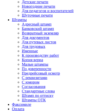
Детские печати
Новогодние печати
Для педагогов и воспитателей
Шуточные печати
Штампы
Адресный штамп
Банковский штамп
Возвратный экземляр
Для документов
Для путевых листов
Для трудовых
Именные
К производству работ
Копия верна
Малые штампы
По доверенности
Предрейсовый осмотр
С реквизитами
С юмором
Согласования
Стандартные слова
Штамп по оттиску
Штампы ОТК
Факсимиле
Оплата