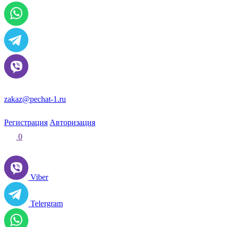
zakaz@pechat-1.ru
Регистрация
Авторизация
0
Viber
Telergram