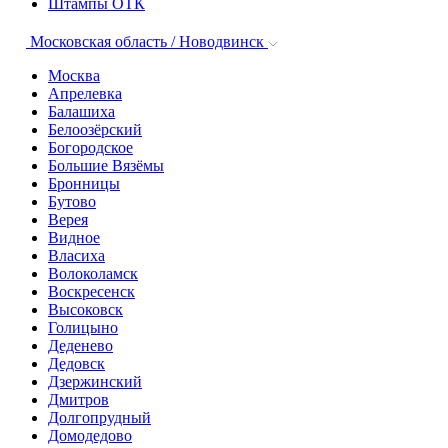
Штампы ОТК
Московская область / Новодвинск
Москва
Апрелевка
Балашиха
Белоозёрский
Богородское
Большие Вязёмы
Бронницы
Бутово
Верея
Видное
Власиха
Волоколамск
Воскресенск
Высоковск
Голицыно
Деденево
Дедовск
Дзержинский
Дмитров
Долгопрудный
Домодедово