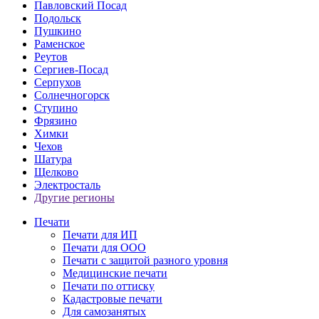
Павловский Посад
Подольск
Пушкино
Раменское
Реутов
Сергиев-Посад
Серпухов
Солнечногорск
Ступино
Фрязино
Химки
Чехов
Шатура
Щелково
Электросталь
Другие регионы
Печати
Печати для ИП
Печати для ООО
Печати с защитой разного уровня
Медицинские печати
Печати по оттиску
Кадастровые печати
Для самозанятых