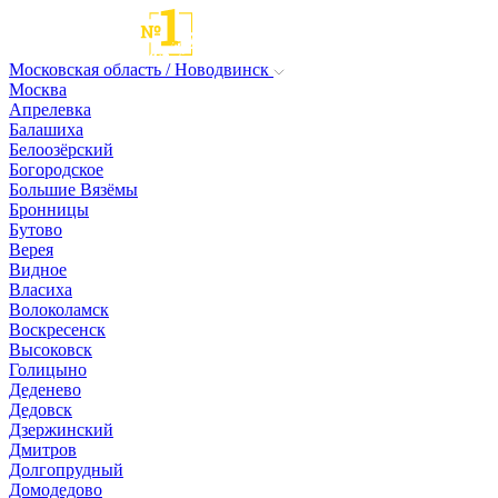
Московская область / Новодвинск
Москва
Апрелевка
Балашиха
Белоозёрский
Богородское
Большие Вязёмы
Бронницы
Бутово
Верея
Видное
Власиха
Волоколамск
Воскресенск
Высоковск
Голицыно
Деденево
Дедовск
Дзержинский
Дмитров
Долгопрудный
Домодедово