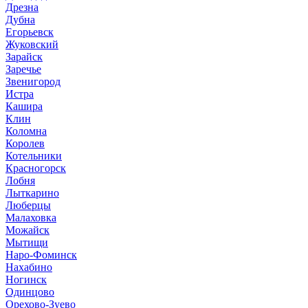
Дрезна
Дубна
Егорьевск
Жуковский
Зарайск
Заречье
Звенигород
Истра
Кашира
Клин
Коломна
Королев
Котельники
Красногорск
Лобня
Лыткарино
Люберцы
Малаховка
Можайск
Мытищи
Наро-Фоминск
Нахабино
Ногинск
Одинцово
Орехово-Зуево