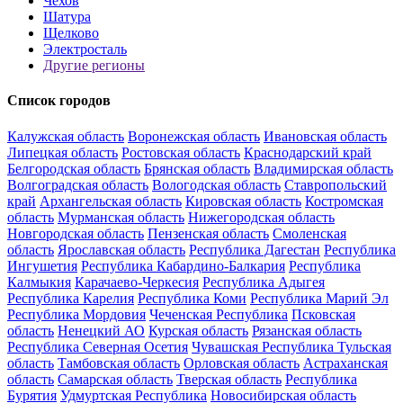
Чехов
Шатура
Щелково
Электросталь
Другие регионы
Список городов
Калужская область
Воронежская область
Ивановская область
Липецкая область
Ростовская область
Краснодарский край
Белгородская область
Брянская область
Владимирская область
Волгоградская область
Вологодская область
Ставропольский
край
Архангельская область
Кировская область
Костромская
область
Мурманская область
Нижегородская область
Новгородская область
Пензенская область
Смоленская
область
Ярославская область
Республика Дагестан
Республика
Ингушетия
Республика Кабардино-Балкария
Республика
Калмыкия
Карачаево-Черкесия
Республика Адыгея
Республика Карелия
Республика Коми
Республика Марий Эл
Республика Мордовия
Чеченская Республика
Псковская
область
Ненецкий АО
Курская область
Рязанская область
Республика Северная Осетия
Чувашская Республика
Тульская
область
Тамбовская область
Орловская область
Астраханская
область
Самарская область
Тверская область
Республика
Бурятия
Удмуртская Республика
Новосибирская область