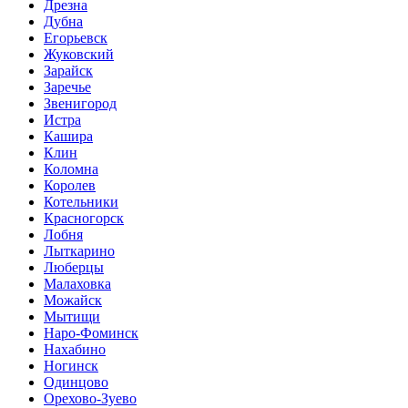
Дрезна
Дубна
Егорьевск
Жуковский
Зарайск
Заречье
Звенигород
Истра
Кашира
Клин
Коломна
Королев
Котельники
Красногорск
Лобня
Лыткарино
Люберцы
Малаховка
Можайск
Мытищи
Наро-Фоминск
Нахабино
Ногинск
Одинцово
Орехово-Зуево