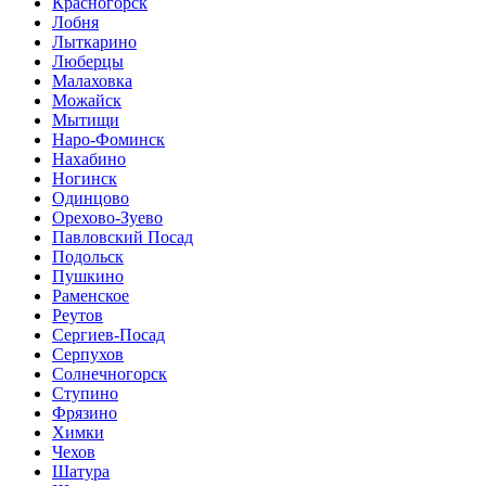
Красногорск
Лобня
Лыткарино
Люберцы
Малаховка
Можайск
Мытищи
Наро-Фоминск
Нахабино
Ногинск
Одинцово
Орехово-Зуево
Павловский Посад
Подольск
Пушкино
Раменское
Реутов
Сергиев-Посад
Серпухов
Солнечногорск
Ступино
Фрязино
Химки
Чехов
Шатура