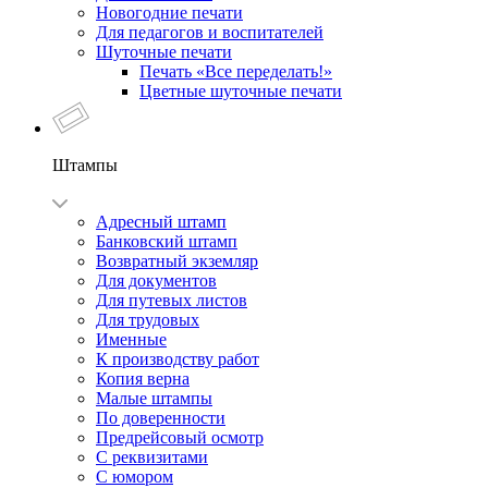
Новогодние печати
Для педагогов и воспитателей
Шуточные печати
Печать «Все переделать!»
Цветные шуточные печати
Штампы
Адресный штамп
Банковский штамп
Возвратный экземляр
Для документов
Для путевых листов
Для трудовых
Именные
К производству работ
Копия верна
Малые штампы
По доверенности
Предрейсовый осмотр
С реквизитами
С юмором