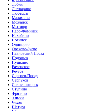
Лобня
Лыткарино
Люберцы
Малаховка
Можайск
Мытищи
Наро-Фоминск
Нахабино
Ногинск
Одинцово
Орехово-Зуево
Павловский Посад
Подольск
Пушкино
Раменское
Реутов
Сергиев-Посад
Серпухов
Солнечногорск
Ступино
Фрязино
Химки
Чехов
Шатура