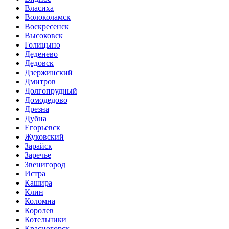
Власиха
Волоколамск
Воскресенск
Высоковск
Голицыно
Деденево
Дедовск
Дзержинский
Дмитров
Долгопрудный
Домодедово
Дрезна
Дубна
Егорьевск
Жуковский
Зарайск
Заречье
Звенигород
Истра
Кашира
Клин
Коломна
Королев
Котельники
Красногорск