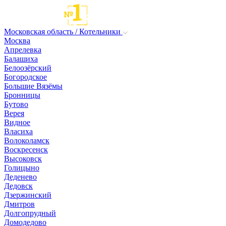
Московская область / Котельники
Москва
Апрелевка
Балашиха
Белоозёрский
Богородское
Большие Вязёмы
Бронницы
Бутово
Верея
Видное
Власиха
Волоколамск
Воскресенск
Высоковск
Голицыно
Деденево
Дедовск
Дзержинский
Дмитров
Долгопрудный
Домодедово