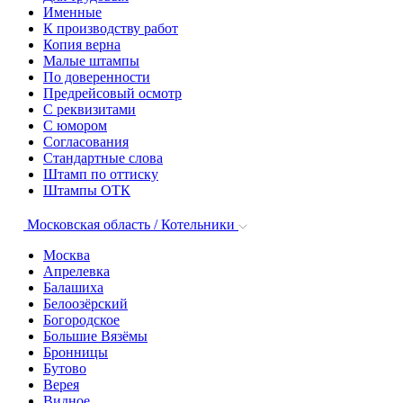
Именные
К производству работ
Копия верна
Малые штампы
По доверенности
Предрейсовый осмотр
С реквизитами
С юмором
Согласования
Стандартные слова
Штамп по оттиску
Штампы ОТК
Московская область / Котельники
Москва
Апрелевка
Балашиха
Белоозёрский
Богородское
Большие Вязёмы
Бронницы
Бутово
Верея
Видное