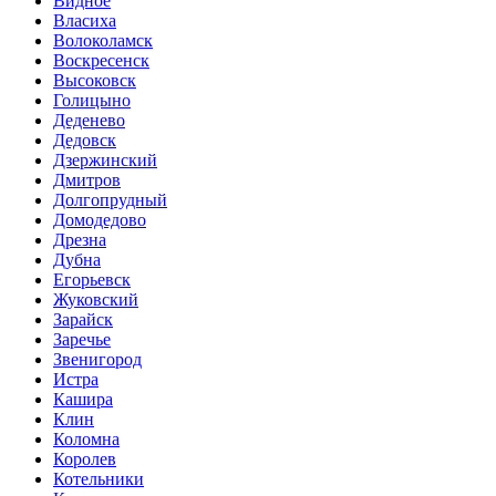
Видное
Власиха
Волоколамск
Воскресенск
Высоковск
Голицыно
Деденево
Дедовск
Дзержинский
Дмитров
Долгопрудный
Домодедово
Дрезна
Дубна
Егорьевск
Жуковский
Зарайск
Заречье
Звенигород
Истра
Кашира
Клин
Коломна
Королев
Котельники