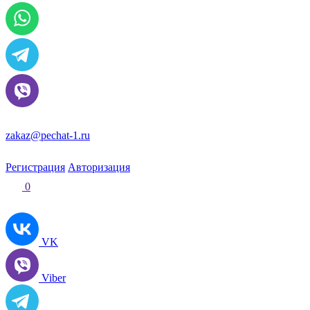
zakaz@pechat-1.ru
Регистрация
Авторизация
0
VK
Viber