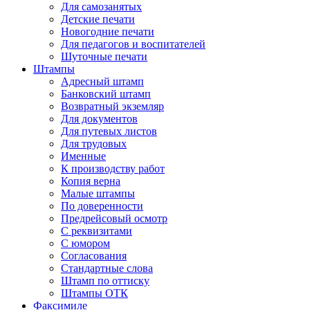
Для самозанятых
Детские печати
Новогодние печати
Для педагогов и воспитателей
Шуточные печати
Штампы
Адресный штамп
Банковский штамп
Возвратный экземляр
Для документов
Для путевых листов
Для трудовых
Именные
К производству работ
Копия верна
Малые штампы
По доверенности
Предрейсовый осмотр
С реквизитами
С юмором
Согласования
Стандартные слова
Штамп по оттиску
Штампы ОТК
Факсимиле