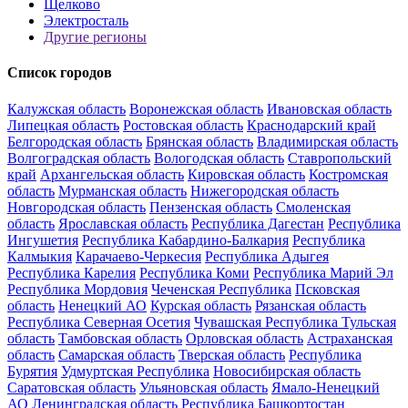
Щелково
Электросталь
Другие регионы
Список городов
Калужская область
Воронежская область
Ивановская область
Липецкая область
Ростовская область
Краснодарский край
Белгородская область
Брянская область
Владимирская область
Волгоградская область
Вологодская область
Ставропольский
край
Архангельская область
Кировская область
Костромская
область
Мурманская область
Нижегородская область
Новгородская область
Пензенская область
Смоленская
область
Ярославская область
Республика Дагестан
Республика
Ингушетия
Республика Кабардино-Балкария
Республика
Калмыкия
Карачаево-Черкесия
Республика Адыгея
Республика Карелия
Республика Коми
Республика Марий Эл
Республика Мордовия
Чеченская Республика
Псковская
область
Ненецкий АО
Курская область
Рязанская область
Республика Северная Осетия
Чувашская Республика
Тульская
область
Тамбовская область
Орловская область
Астраханская
область
Самарская область
Тверская область
Республика
Бурятия
Удмуртская Республика
Новосибирская область
Саратовская область
Ульяновская область
Ямало-Ненецкий
АО
Ленинградская область
Республика Башкортостан