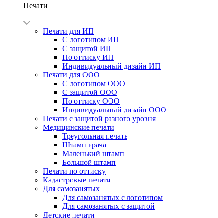
Печати
Печати для ИП
С логотипом ИП
С защитой ИП
По оттиску ИП
Индивидуальный дизайн ИП
Печати для ООО
С логотипом ООО
С защитой ООО
По оттиску ООО
Индивидуальный дизайн ООО
Печати с защитой разного уровня
Медицинские печати
Треугольная печать
Штамп врача
Маленький штамп
Большой штамп
Печати по оттиску
Кадастровые печати
Для самозанятых
Для самозанятых с логотипом
Для самозанятых с защитой
Детские печати