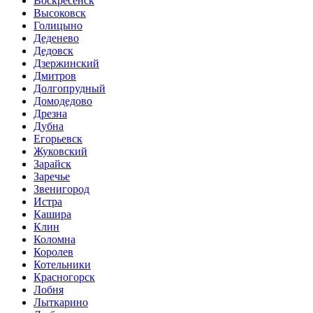
Воскресенск
Высоковск
Голицыно
Деденево
Дедовск
Дзержинский
Дмитров
Долгопрудный
Домодедово
Дрезна
Дубна
Егорьевск
Жуковский
Зарайск
Заречье
Звенигород
Истра
Кашира
Клин
Коломна
Королев
Котельники
Красногорск
Лобня
Лыткарино