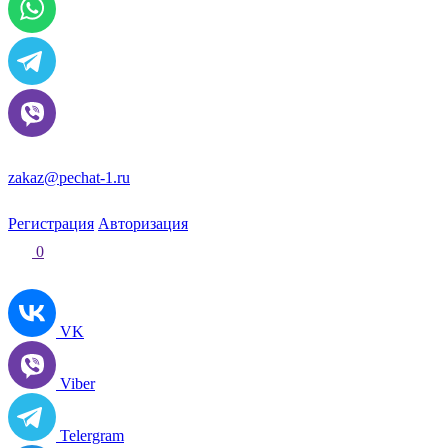
zakaz@pechat-1.ru
Регистрация
Авторизация
0
VK
Viber
Telergram