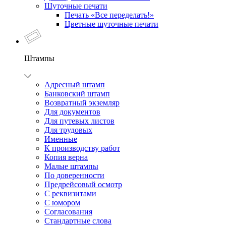
Шуточные печати
Печать «Все переделать!»
Цветные шуточные печати
Штампы
Адресный штамп
Банковский штамп
Возвратный экземляр
Для документов
Для путевых листов
Для трудовых
Именные
К производству работ
Копия верна
Малые штампы
По доверенности
Предрейсовый осмотр
С реквизитами
С юмором
Согласования
Стандартные слова