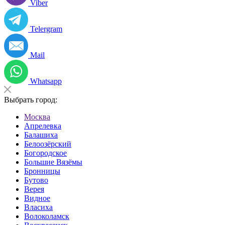
Viber
Telergram
Mail
Whatsapp
Выбрать город:
Москва
Апрелевка
Балашиха
Белоозёрский
Богородское
Большие Вязёмы
Бронницы
Бутово
Верея
Видное
Власиха
Волоколамск