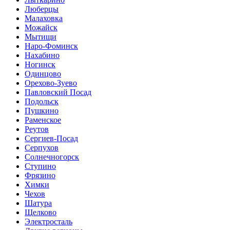
Люберцы
Малаховка
Можайск
Мытищи
Наро-Фоминск
Нахабино
Ногинск
Одинцово
Орехово-Зуево
Павловский Посад
Подольск
Пушкино
Раменское
Реутов
Сергиев-Посад
Серпухов
Солнечногорск
Ступино
Фрязино
Химки
Чехов
Шатура
Щелково
Электросталь