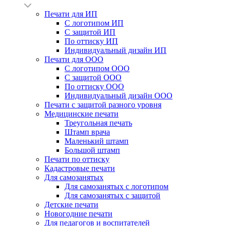
Печати для ИП
С логотипом ИП
С защитой ИП
По оттиску ИП
Индивидуальный дизайн ИП
Печати для ООО
С логотипом ООО
С защитой ООО
По оттиску ООО
Индивидуальный дизайн ООО
Печати с защитой разного уровня
Медицинские печати
Треугольная печать
Штамп врача
Маленький штамп
Большой штамп
Печати по оттиску
Кадастровые печати
Для самозанятых
Для самозанятых с логотипом
Для самозанятых с защитой
Детские печати
Новогодние печати
Для педагогов и воспитателей