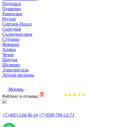
Подольск
Пушкино
Раменское
Реутов
Сергиев-Посад
Серпухов
Солнечногорск
Ступино
Фрязино
Химки
Чехов
Шатура
Щелково
Электросталь
Другие регионы
Москва
Рейтинг и отзывы:
+7 (495) 134-36-14
+7 (958) 709-13-73
По всем вопросам и заказам пишите: