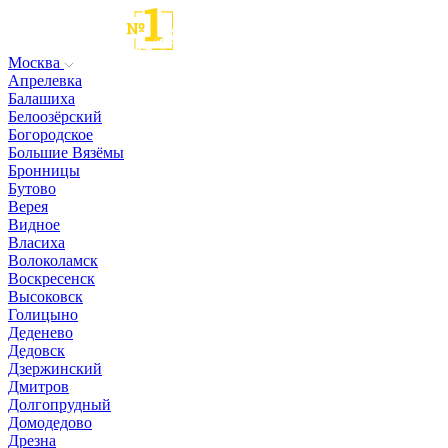
Москва
Апрелевка
Балашиха
Белоозёрский
Богородское
Большие Вязёмы
Бронницы
Бутово
Верея
Видное
Власиха
Волоколамск
Воскресенск
Высоковск
Голицыно
Деденево
Дедовск
Дзержинский
Дмитров
Долгопрудный
Домодедово
Дрезна