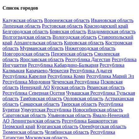
Список городов
Калужская область
Воронежская область
Ивановская область
Липецкая область
Ростовская область
Краснодарский край
Белгородская область
Брянская область
Владимирская область
Волгоградская область
Вологодская область
Ставропольский
край
Архангельская область
Кировская область
Костромская
область
Мурманская область
Нижегородская область
Новгородская область
Пензенская область
Смоленская
область
Ярославская область
Республика Дагестан
Республика
Ингушетия
Республика Кабардино-Балкария
Республика
Калмыкия
Карачаево-Черкесия
Республика Адыгея
Республика Карелия
Республика Коми
Республика Марий Эл
Республика Мордовия
Чеченская Республика
Псковская
область
Ненецкий АО
Курская область
Рязанская область
Республика Северная Осетия
Чувашская Республика
Тульская
область
Тамбовская область
Орловская область
Астраханская
область
Самарская область
Тверская область
Республика
Бурятия
Удмуртская Республика
Новосибирская область
Саратовская область
Ульяновская область
Ямало-Ненецкий
АО
Ленинградская область
Республика Башкортостан
Пермский край
Курганская область
Оренбургская область
Тюменская область
Челябинская область
Республика
Татарстан
Московская область