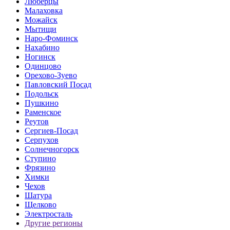
Люберцы
Малаховка
Можайск
Мытищи
Наро-Фоминск
Нахабино
Ногинск
Одинцово
Орехово-Зуево
Павловский Посад
Подольск
Пушкино
Раменское
Реутов
Сергиев-Посад
Серпухов
Солнечногорск
Ступино
Фрязино
Химки
Чехов
Шатура
Щелково
Электросталь
Другие регионы