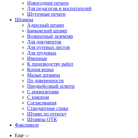
Новогодние печати
Для педагогов и воспитателей
Шуточные печати
Штампы
Адресный штамп
Банковский штамп
Возвратный экземляр
Для документов
Для путевых листов
Для трудовых
Именные
К производству работ
Копия верна
Малые штампы
По доверенности
Предрейсовый осмотр
С реквизитами
С юмором
Согласования
Стандартные слова
Штамп по оттиску
Штампы ОТК
Факсимиле
Еще