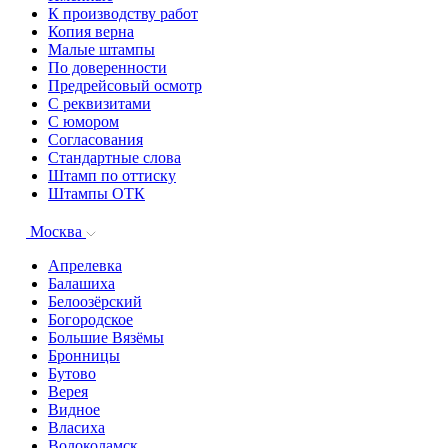
К производству работ
Копия верна
Малые штампы
По доверенности
Предрейсовый осмотр
С реквизитами
С юмором
Согласования
Стандартные слова
Штамп по оттиску
Штампы ОТК
Москва
Апрелевка
Балашиха
Белоозёрский
Богородское
Большие Вязёмы
Бронницы
Бутово
Верея
Видное
Власиха
Волоколамск