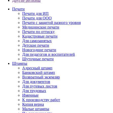
Другие регионы
Печати
Печати для ИП
Печати для ООО
Печати с защитой разного уровня
Медицинские печати
Печати по оттиску
Кадастровые печати
Для самозанятых
Детские печати
Новогодние печати
Для педагогов и воспитателей
Шуточные печати
Штампы
Адресный штамп
Банковский штамп
Возвратный экземляр
Для документов
Для путевых листов
Для трудовых
Именные
К производству работ
Копия верна
Малые штампы