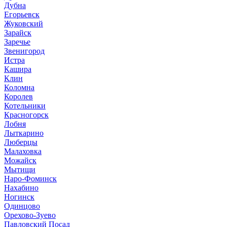
Дубна
Егорьевск
Жуковский
Зарайск
Заречье
Звенигород
Истра
Кашира
Клин
Коломна
Королев
Котельники
Красногорск
Лобня
Лыткарино
Люберцы
Малаховка
Можайск
Мытищи
Наро-Фоминск
Нахабино
Ногинск
Одинцово
Орехово-Зуево
Павловский Посад