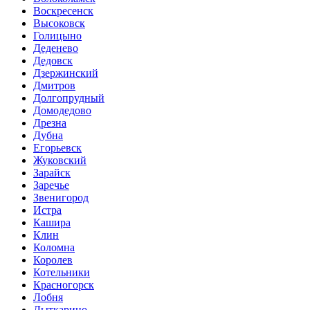
Воскресенск
Высоковск
Голицыно
Деденево
Дедовск
Дзержинский
Дмитров
Долгопрудный
Домодедово
Дрезна
Дубна
Егорьевск
Жуковский
Зарайск
Заречье
Звенигород
Истра
Кашира
Клин
Коломна
Королев
Котельники
Красногорск
Лобня
Лыткарино