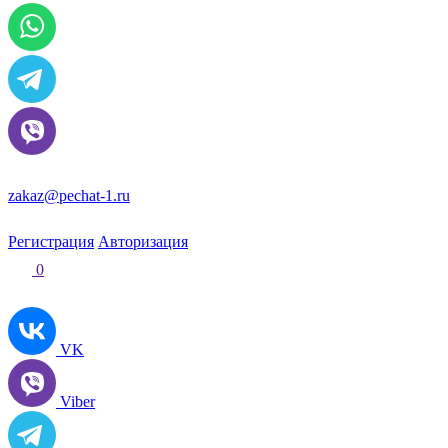
zakaz@pechat-1.ru
Регистрация
Авторизация
0
VK
Viber