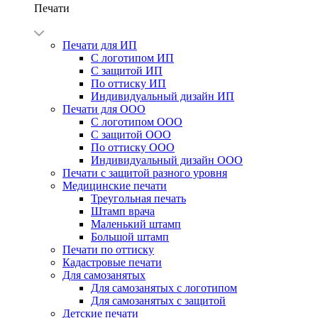
Печати
Печати для ИП
С логотипом ИП
С защитой ИП
По оттиску ИП
Индивидуальный дизайн ИП
Печати для ООО
С логотипом ООО
С защитой ООО
По оттиску ООО
Индивидуальный дизайн ООО
Печати с защитой разного уровня
Медицинские печати
Треугольная печать
Штамп врача
Маленький штамп
Большой штамп
Печати по оттиску
Кадастровые печати
Для самозанятых
Для самозанятых с логотипом
Для самозанятых с защитой
Детские печати