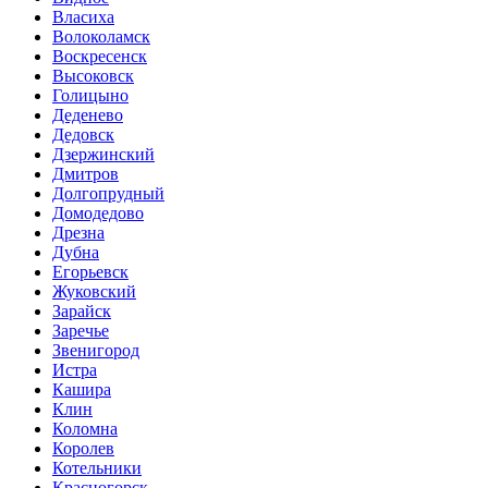
Власиха
Волоколамск
Воскресенск
Высоковск
Голицыно
Деденево
Дедовск
Дзержинский
Дмитров
Долгопрудный
Домодедово
Дрезна
Дубна
Егорьевск
Жуковский
Зарайск
Заречье
Звенигород
Истра
Кашира
Клин
Коломна
Королев
Котельники
Красногорск