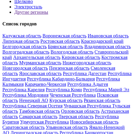
Щелково
Электросталь
Другие регионы
Список городов
Калужская область
Воронежская область
Ивановская область
Липецкая область
Ростовская область
Краснодарский край
Белгородская область
Брянская область
Владимирская область
Волгоградская область
Вологодская область
Ставропольский
край
Архангельская область
Кировская область
Костромская
область
Мурманская область
Нижегородская область
Новгородская область
Пензенская область
Смоленская
область
Ярославская область
Республика Дагестан
Республика
Ингушетия
Республика Кабардино-Балкария
Республика
Калмыкия
Карачаево-Черкесия
Республика Адыгея
Республика Карелия
Республика Коми
Республика Марий Эл
Республика Мордовия
Чеченская Республика
Псковская
область
Ненецкий АО
Курская область
Рязанская область
Республика Северная Осетия
Чувашская Республика
Тульская
область
Тамбовская область
Орловская область
Астраханская
область
Самарская область
Тверская область
Республика
Бурятия
Удмуртская Республика
Новосибирская область
Саратовская область
Ульяновская область
Ямало-Ненецкий
АО
Ленинградская область
Республика Башкортостан