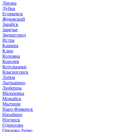
Дрезна
Дубна
Егорьевск
Жуковский
Зарайск
Заречье
Звенигород
Истра
Кашира
Клин
Коломна
Королев
Котельники
Красногорск
Лобня
Лыткарино
Люберцы
Малаховка
Можайск
Мытищи
Наро-Фоминск
Нахабино
Ногинск
Одинцово
Орехово-Зуево