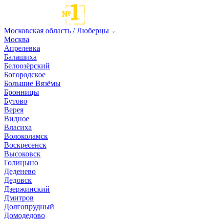
Московская область / Люберцы
Москва
Апрелевка
Балашиха
Белоозёрский
Богородское
Большие Вязёмы
Бронницы
Бутово
Верея
Видное
Власиха
Волоколамск
Воскресенск
Высоковск
Голицыно
Деденево
Дедовск
Дзержинский
Дмитров
Долгопрудный
Домодедово