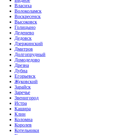
Видное
Власиха
Волоколамск
Воскресенск
Высоковск
Голицыно
Деденево
Дедовск
Дзержинский
Дмитров
Долгопрудный
Домодедово
Дрезна
Дубна
Егорьевск
Жуковский
Зарайск
Заречье
Звенигород
Истра
Кашира
Клин
Коломна
Королев
Котельники