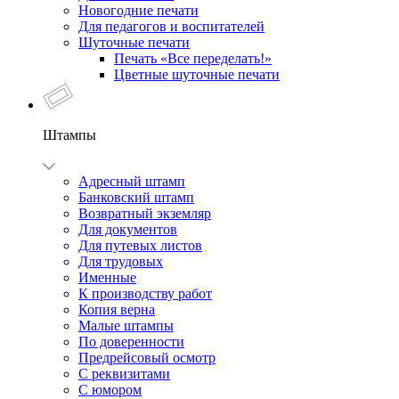
Новогодние печати
Для педагогов и воспитателей
Шуточные печати
Печать «Все переделать!»
Цветные шуточные печати
Штампы
Адресный штамп
Банковский штамп
Возвратный экземляр
Для документов
Для путевых листов
Для трудовых
Именные
К производству работ
Копия верна
Малые штампы
По доверенности
Предрейсовый осмотр
С реквизитами
С юмором