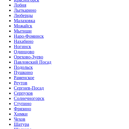
Лобня
Лыткарино
Люберцы
Малаховка
Можайск
Мытищи
Наро-Фоминск
Нахабино
Ногинск
Одинцово
Орехово-Зуево
Павловский Посад
Подольск
Пушкино
Раменское
Реутов
Сергиев-Посад
Серпухов
Солнечногорск
Ступино
Фрязино
Химки
Чехов
Шатура