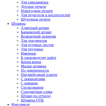
Для самозанятых
Детские печати
Новогодние печати
Для педагогов и воспитателей
Шуточные печати
Штампы
Адресный штамп
Банковский штамп
Возвратный экземляр
Для документов
Для путевых листов
Для трудовых
Именные
К производству работ
Копия верна
Малые штампы
По доверенности
Предрейсовый осмотр
С реквизитами
С юмором
Согласования
Стандартные слова
Штамп по оттиску
Штампы ОТК
Факсимиле