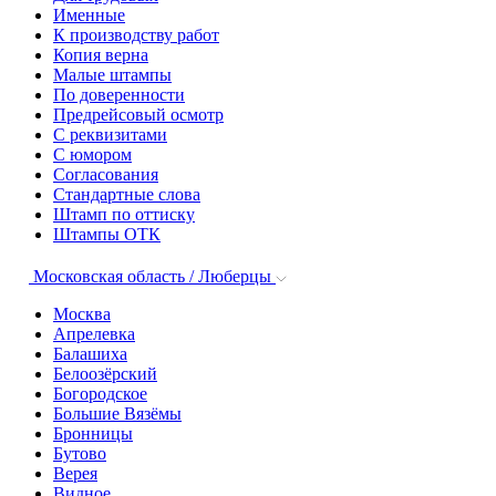
Именные
К производству работ
Копия верна
Малые штампы
По доверенности
Предрейсовый осмотр
С реквизитами
С юмором
Согласования
Стандартные слова
Штамп по оттиску
Штампы ОТК
Московская область / Люберцы
Москва
Апрелевка
Балашиха
Белоозёрский
Богородское
Большие Вязёмы
Бронницы
Бутово
Верея
Видное