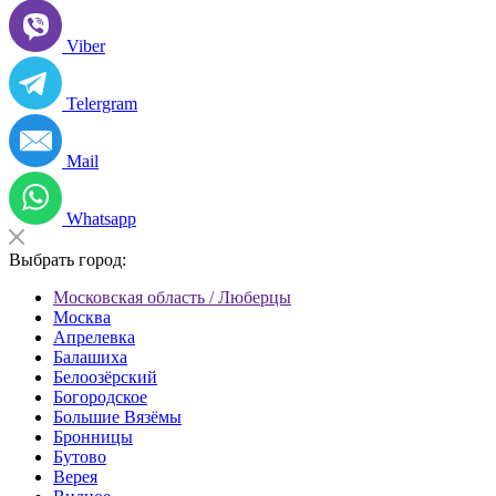
Viber
Telergram
Mail
Whatsapp
Выбрать город:
Московская область / Люберцы
Москва
Апрелевка
Балашиха
Белоозёрский
Богородское
Большие Вязёмы
Бронницы
Бутово
Верея