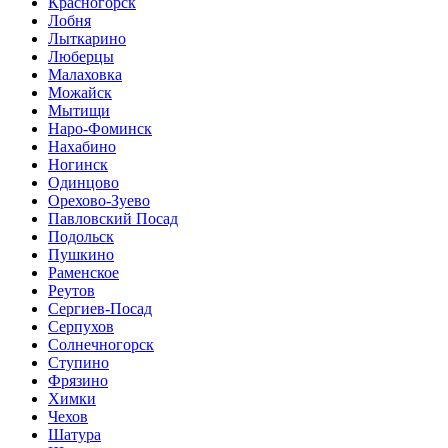
Красногорск
Лобня
Лыткарино
Люберцы
Малаховка
Можайск
Мытищи
Наро-Фоминск
Нахабино
Ногинск
Одинцово
Орехово-Зуево
Павловский Посад
Подольск
Пушкино
Раменское
Реутов
Сергиев-Посад
Серпухов
Солнечногорск
Ступино
Фрязино
Химки
Чехов
Шатура