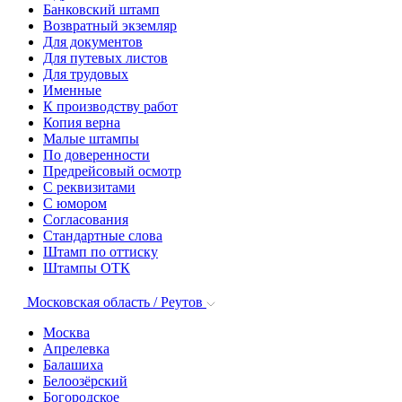
Банковский штамп
Возвратный экземляр
Для документов
Для путевых листов
Для трудовых
Именные
К производству работ
Копия верна
Малые штампы
По доверенности
Предрейсовый осмотр
С реквизитами
С юмором
Согласования
Стандартные слова
Штамп по оттиску
Штампы ОТК
Московская область / Реутов
Москва
Апрелевка
Балашиха
Белоозёрский
Богородское