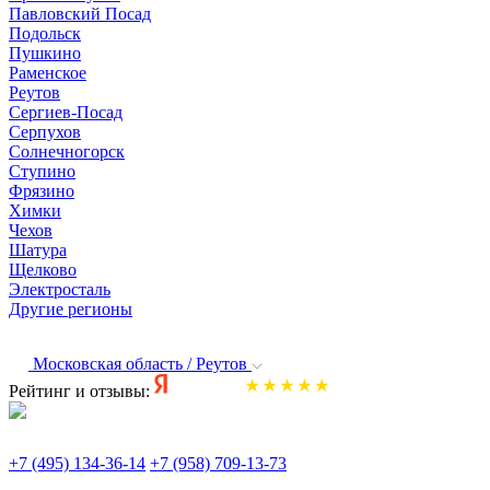
Павловский Посад
Подольск
Пушкино
Раменское
Реутов
Сергиев-Посад
Серпухов
Солнечногорск
Ступино
Фрязино
Химки
Чехов
Шатура
Щелково
Электросталь
Другие регионы
Московская область / Реутов
Рейтинг и отзывы:
+7 (495) 134-36-14
+7 (958) 709-13-73
По всем вопросам и заказам пишите: