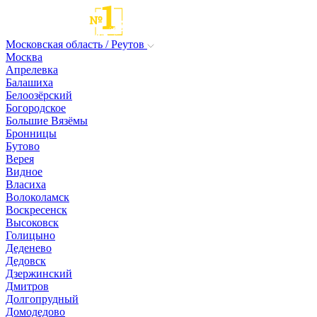
Московская область / Реутов
Москва
Апрелевка
Балашиха
Белоозёрский
Богородское
Большие Вязёмы
Бронницы
Бутово
Верея
Видное
Власиха
Волоколамск
Воскресенск
Высоковск
Голицыно
Деденево
Дедовск
Дзержинский
Дмитров
Долгопрудный
Домодедово