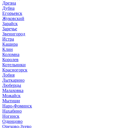
Дрезна
Дубна
Егорьевск
Жуковский
Зарайск
Заречье
Звенигород
Истра
Кашира
Клин
Коломна
Королев
Котельники
Красногорск
Лобня
Лыткарино
Люберцы
Малаховка
Можайск
Мытищи
Наро-Фоминск
Нахабино
Ногинск
Одинцово
Орехово-Зуево