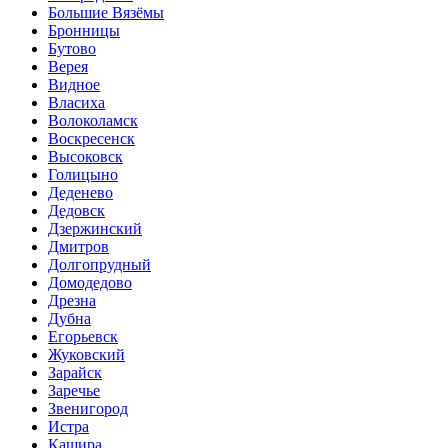
Большие Вязёмы
Бронницы
Бутово
Верея
Видное
Власиха
Волоколамск
Воскресенск
Высоковск
Голицыно
Деденево
Дедовск
Дзержинский
Дмитров
Долгопрудный
Домодедово
Дрезна
Дубна
Егорьевск
Жуковский
Зарайск
Заречье
Звенигород
Истра
Кашира