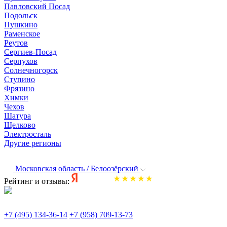
Павловский Посад
Подольск
Пушкино
Раменское
Реутов
Сергиев-Посад
Серпухов
Солнечногорск
Ступино
Фрязино
Химки
Чехов
Шатура
Щелково
Электросталь
Другие регионы
Московская область / Белоозёрский
Рейтинг и отзывы:
+7 (495) 134-36-14
+7 (958) 709-13-73
По всем вопросам и заказам пишите: