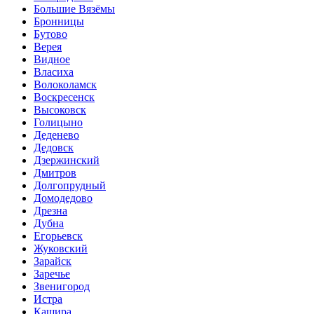
Большие Вязёмы
Бронницы
Бутово
Верея
Видное
Власиха
Волоколамск
Воскресенск
Высоковск
Голицыно
Деденево
Дедовск
Дзержинский
Дмитров
Долгопрудный
Домодедово
Дрезна
Дубна
Егорьевск
Жуковский
Зарайск
Заречье
Звенигород
Истра
Кашира