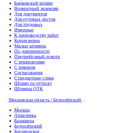
Банковский штамп
Возвратный экземляр
Для документов
Для путевых листов
Для трудовых
Именные
К производству работ
Копия верна
Малые штампы
По доверенности
Предрейсовый осмотр
С реквизитами
С юмором
Согласования
Стандартные слова
Штамп по оттиску
Штампы ОТК
Московская область / Белоозёрский
Москва
Апрелевка
Балашиха
Белоозёрский
Богородское