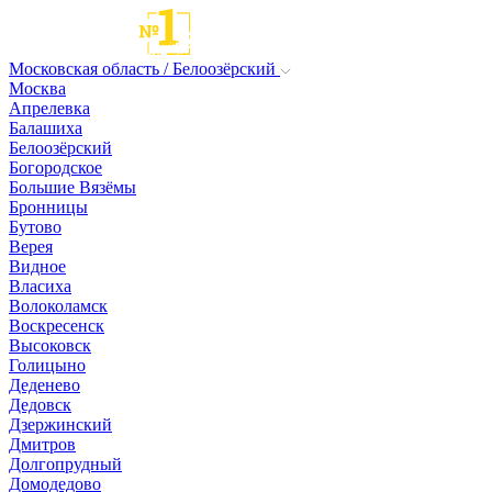
Московская область / Белоозёрский
Москва
Апрелевка
Балашиха
Белоозёрский
Богородское
Большие Вязёмы
Бронницы
Бутово
Верея
Видное
Власиха
Волоколамск
Воскресенск
Высоковск
Голицыно
Деденево
Дедовск
Дзержинский
Дмитров
Долгопрудный
Домодедово