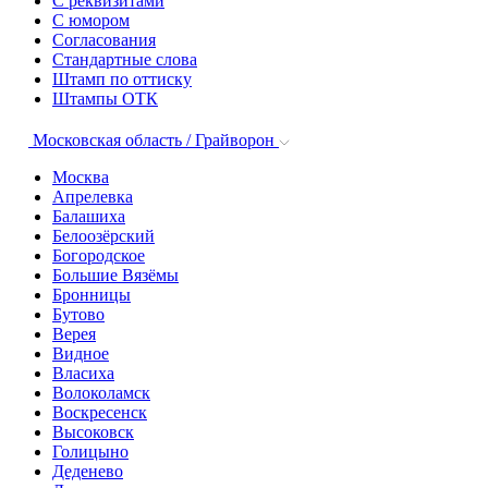
С реквизитами
С юмором
Согласования
Стандартные слова
Штамп по оттиску
Штампы ОТК
Московская область / Грайворон
Москва
Апрелевка
Балашиха
Белоозёрский
Богородское
Большие Вязёмы
Бронницы
Бутово
Верея
Видное
Власиха
Волоколамск
Воскресенск
Высоковск
Голицыно
Деденево