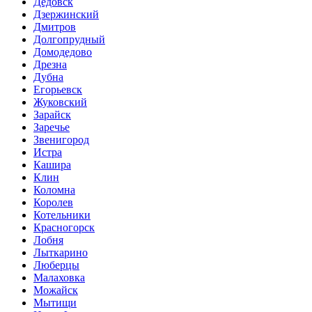
Дедовск
Дзержинский
Дмитров
Долгопрудный
Домодедово
Дрезна
Дубна
Егорьевск
Жуковский
Зарайск
Заречье
Звенигород
Истра
Кашира
Клин
Коломна
Королев
Котельники
Красногорск
Лобня
Лыткарино
Люберцы
Малаховка
Можайск
Мытищи