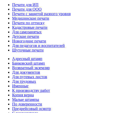
Печати для ИП
Печати для ООО
Печати с защитой разного уровня
Медицинские печати
Печати по оттиску
Кадастровые печати
Для самозанятых
Детские печати
Новогодние печати
Для педагогов и воспитателей
Шуточные печати
Адресный штамп
Банковский штамп
Возвратный экземляр
Для документов
Для путевых листов
Для трудовых
Именные
К производству работ
Копия верна
Малые штампы
По доверенности
Предрейсовый осмотр