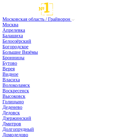
Московская область / Грайворон
Москва
Апрелевка
Балашиха
Белоозёрский
Богородское
Большие Вязёмы
Бронницы
Бутово
Верея
Видное
Власиха
Волоколамск
Воскресенск
Высоковск
Голицыно
Деденево
Дедовск
Дзержинский
Дмитров
Долгопрудный
Домодедово