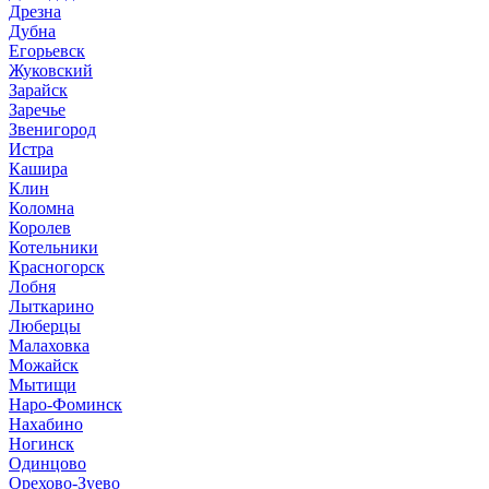
Дрезна
Дубна
Егорьевск
Жуковский
Зарайск
Заречье
Звенигород
Истра
Кашира
Клин
Коломна
Королев
Котельники
Красногорск
Лобня
Лыткарино
Люберцы
Малаховка
Можайск
Мытищи
Наро-Фоминск
Нахабино
Ногинск
Одинцово
Орехово-Зуево