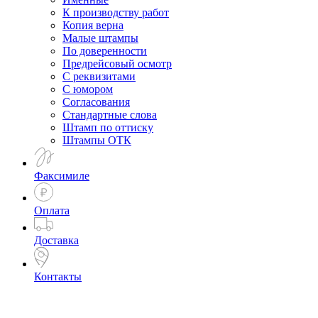
К производству работ
Копия верна
Малые штампы
По доверенности
Предрейсовый осмотр
С реквизитами
С юмором
Согласования
Стандартные слова
Штамп по оттиску
Штампы ОТК
Факсимиле
Оплата
Доставка
Контакты