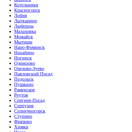
Котельники
Красногорск
Лобня
Лыткарино
Люберцы
Малаховка
Можайск
Мытищи
Наро-Фоминск
Нахабино
Ногинск
Одинцово
Орехово-Зуево
Павловский Посад
Подольск
Пушкино
Раменское
Реутов
Сергиев-Посад
Серпухов
Солнечногорск
Ступино
Фрязино
Химки