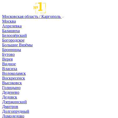
Московская область / Каргополь
Москва
Апрелевка
Балашиха
Белоозёрский
Богородское
Большие Вязёмы
Бронницы
Бутово
Верея
Видное
Власиха
Волоколамск
Воскресенск
Высоковск
Голицыно
Деденево
Дедовск
Дзержинский
Дмитров
Долгопрудный
Домодедово