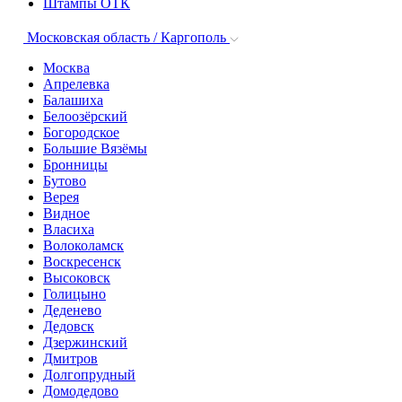
Штампы ОТК
Московская область / Каргополь
Москва
Апрелевка
Балашиха
Белоозёрский
Богородское
Большие Вязёмы
Бронницы
Бутово
Верея
Видное
Власиха
Волоколамск
Воскресенск
Высоковск
Голицыно
Деденево
Дедовск
Дзержинский
Дмитров
Долгопрудный
Домодедово