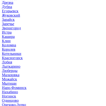
Дрезна
Дубна
Егорьевск
Жуковский
Зарайск
Заречье
Звенигород
Истра
Кашира
Клин
Коломна
Королев
Котельники
Красногорск
Лобня
Лыткарино
Люберцы
Малаховка
Можайск
Мытищи
Наро-Фоминск
Нахабино
Ногинск
Одинцово
Орехово-Зуево