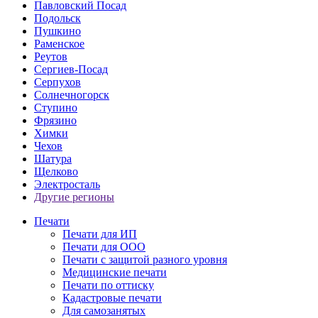
Павловский Посад
Подольск
Пушкино
Раменское
Реутов
Сергиев-Посад
Серпухов
Солнечногорск
Ступино
Фрязино
Химки
Чехов
Шатура
Щелково
Электросталь
Другие регионы
Печати
Печати для ИП
Печати для ООО
Печати с защитой разного уровня
Медицинские печати
Печати по оттиску
Кадастровые печати
Для самозанятых