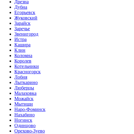
Дрезна
Дубна
Егорьевск
Жуковский
Зарайск
Заречье
Звенигород
Истра
Кашира
Клин
Коломна
Королев
Котельники
Красногорск
Лобня
Лыткарино
Люберцы
Малаховка
Можайск
Мытищи
Наро-Фоминск
Нахабино
Ногинск
Одинцово
Орехово-Зуево