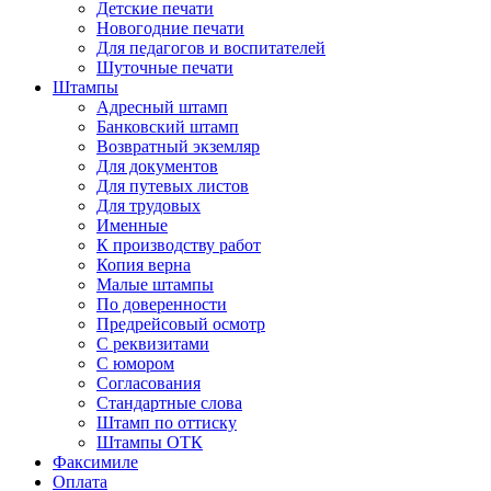
Детские печати
Новогодние печати
Для педагогов и воспитателей
Шуточные печати
Штампы
Адресный штамп
Банковский штамп
Возвратный экземляр
Для документов
Для путевых листов
Для трудовых
Именные
К производству работ
Копия верна
Малые штампы
По доверенности
Предрейсовый осмотр
С реквизитами
С юмором
Согласования
Стандартные слова
Штамп по оттиску
Штампы ОТК
Факсимиле
Оплата