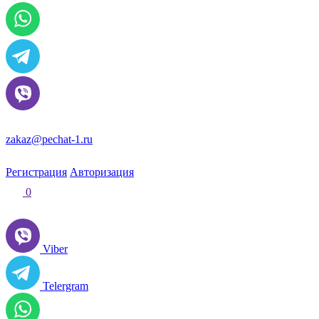
zakaz@pechat-1.ru
Регистрация
Авторизация
0
Viber
Telergram