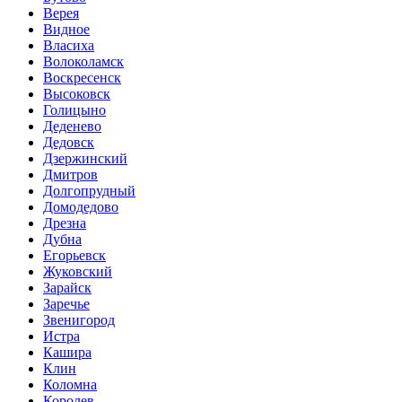
Верея
Видное
Власиха
Волоколамск
Воскресенск
Высоковск
Голицыно
Деденево
Дедовск
Дзержинский
Дмитров
Долгопрудный
Домодедово
Дрезна
Дубна
Егорьевск
Жуковский
Зарайск
Заречье
Звенигород
Истра
Кашира
Клин
Коломна
Королев