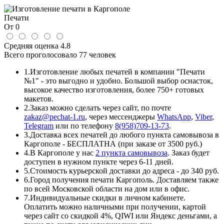
Печати
От 0
Средняя оценка
4.8
Всего проголосовало
77 человек
1.
Изготовление любых печатей в компании "Печати
№1" - это выгодно и удобно. Большой выбор оснасток,
высокое качество изготовления, более 750+ готовых
макетов.
2.
Заказ можно сделать через сайт, по почте
zakaz@pechat-1.ru
, через мессенджеры
WhatsApp
,
Viber
,
Telegram
или по телефону
8(958)709-13-73
.
3.
Доставка всех печатей до любого пункта самовывоза в
Каргополе - БЕСПЛАТНА (при заказе от 3500 руб.)
4.
В Каргополе у нас
2 пункта самовывоза
. Заказ будет
доступен в нужном пункте через 6-11 дней.
5.
Стоимость курьерской доставки до адреса - до 340 руб.
6.
Город получения печати Каргополь. Доставляем также
по всей Московской области на дом или в офис.
7.
Индивидуальные скидки в личном кабинете.
Оплатить можно наличными при получении, картой
через сайт со скидкой 4%, QIWI или Яндекс деньгами, а