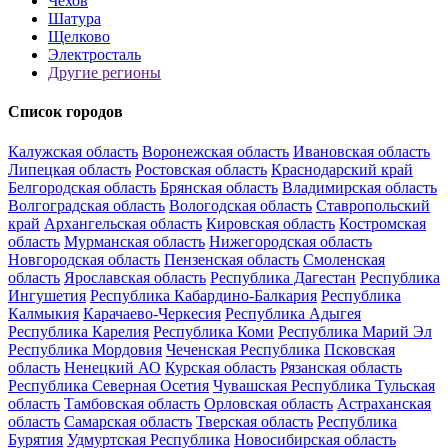
Чехов
Шатура
Щелково
Электросталь
Другие регионы
Список городов
Калужская область
Воронежская область
Ивановская область
Липецкая область
Ростовская область
Краснодарский край
Белгородская область
Брянская область
Владимирская область
Волгоградская область
Вологодская область
Ставропольский
край
Архангельская область
Кировская область
Костромская
область
Мурманская область
Нижегородская область
Новгородская область
Пензенская область
Смоленская
область
Ярославская область
Республика Дагестан
Республика
Ингушетия
Республика Кабардино-Балкария
Республика
Калмыкия
Карачаево-Черкесия
Республика Адыгея
Республика Карелия
Республика Коми
Республика Марий Эл
Республика Мордовия
Чеченская Республика
Псковская
область
Ненецкий АО
Курская область
Рязанская область
Республика Северная Осетия
Чувашская Республика
Тульская
область
Тамбовская область
Орловская область
Астраханская
область
Самарская область
Тверская область
Республика
Бурятия
Удмуртская Республика
Новосибирская область