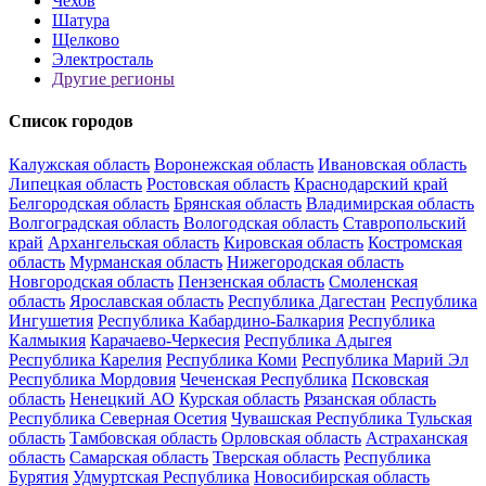
Чехов
Шатура
Щелково
Электросталь
Другие регионы
Список городов
Калужская область
Воронежская область
Ивановская область
Липецкая область
Ростовская область
Краснодарский край
Белгородская область
Брянская область
Владимирская область
Волгоградская область
Вологодская область
Ставропольский
край
Архангельская область
Кировская область
Костромская
область
Мурманская область
Нижегородская область
Новгородская область
Пензенская область
Смоленская
область
Ярославская область
Республика Дагестан
Республика
Ингушетия
Республика Кабардино-Балкария
Республика
Калмыкия
Карачаево-Черкесия
Республика Адыгея
Республика Карелия
Республика Коми
Республика Марий Эл
Республика Мордовия
Чеченская Республика
Псковская
область
Ненецкий АО
Курская область
Рязанская область
Республика Северная Осетия
Чувашская Республика
Тульская
область
Тамбовская область
Орловская область
Астраханская
область
Самарская область
Тверская область
Республика
Бурятия
Удмуртская Республика
Новосибирская область