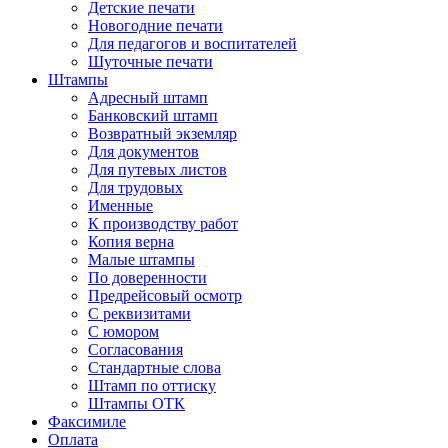
Детские печати
Новогодние печати
Для педагогов и воспитателей
Шуточные печати
Штампы
Адресный штамп
Банковский штамп
Возвратный экземляр
Для документов
Для путевых листов
Для трудовых
Именные
К производству работ
Копия верна
Малые штампы
По доверенности
Предрейсовый осмотр
С реквизитами
С юмором
Согласования
Стандартные слова
Штамп по оттиску
Штампы ОТК
Факсимиле
Оплата