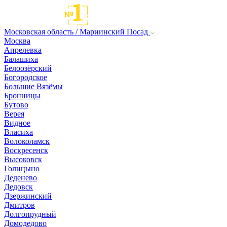
Московская область / Мариинский Посад
Москва
Апрелевка
Балашиха
Белоозёрский
Богородское
Большие Вязёмы
Бронницы
Бутово
Верея
Видное
Власиха
Волоколамск
Воскресенск
Высоковск
Голицыно
Деденево
Дедовск
Дзержинский
Дмитров
Долгопрудный
Домодедово