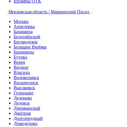
Штампы ОТК
Московская область / Мариинский Посад
Москва
Апрелевка
Балашиха
Белоозёрский
Богородское
Большие Вязёмы
Бронницы
Бутово
Верея
Видное
Власиха
Волоколамск
Воскресенск
Высоковск
Голицыно
Деденево
Дедовск
Дзержинский
Дмитров
Долгопрудный
Домодедово