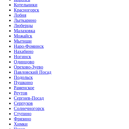
Котельники
Красногорск
Лобня
Лыткарино
Люберцы
Малаховка
Можайск
Мытищи
Наро-Фоминск
Нахабино
Ногинск
Одинцово
Орехово-Зуево
Павловский Посад
Подольск
Пушкино
Раменское
Реутов
Сергиев-Посад
Серпухов
Солнечногорск
Ступино
Фрязино
Химки