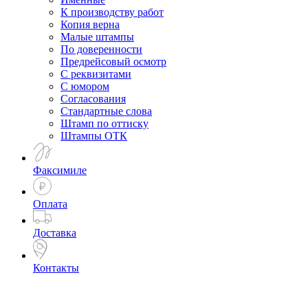
К производству работ
Копия верна
Малые штампы
По доверенности
Предрейсовый осмотр
С реквизитами
С юмором
Согласования
Стандартные слова
Штамп по оттиску
Штампы ОТК
Факсимиле
Оплата
Доставка
Контакты