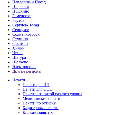
Павловский Посад
Подольск
Пушкино
Раменское
Реутов
Сергиев-Посад
Серпухов
Солнечногорск
Ступино
Фрязино
Химки
Чехов
Шатура
Щелково
Электросталь
Другие регионы
Печати
Печати для ИП
Печати для ООО
Печати с защитой разного уровня
Медицинские печати
Печати по оттиску
Кадастровые печати
Для самозанятых