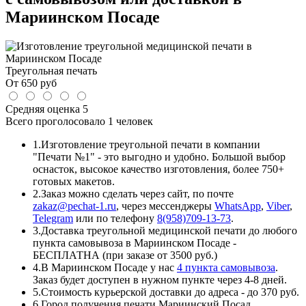
Мариинском Посаде
Треугольная печать
От
650
руб
Средняя оценка
5
Всего проголосовало
1 человек
1.
Изготовление треугольной печати в компании
"Печати №1" - это выгодно и удобно. Большой выбор
оснасток, высокое качество изготовления, более 750+
готовых макетов.
2.
Заказ можно сделать через сайт, по почте
zakaz@pechat-1.ru
, через мессенджеры
WhatsApp
,
Viber
,
Telegram
или по телефону
8(958)709-13-73
.
3.
Доставка треугольной медицинской печати до любого
пункта самовывоза в Мариинском Посаде -
БЕСПЛАТНА (при заказе от 3500 руб.)
4.
В Мариинском Посаде у нас
4 пункта самовывоза
.
Заказ будет доступен в нужном пункте через 4-8 дней.
5.
Стоимость курьерской доставки до адреса - до 370 руб.
6.
Город получения печати Мариинский Посад.