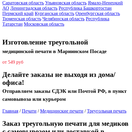
Саратовская область
Ульяновская область
Ямало-Ненецкий
АО
Ленинградская область
Республика Башкортостан
Пермский край
Курганская область
Оренбургская область
Тюменская область
Челябинская область
Республика
Татарстан
Московская область
Изготовление треугольной
медицинской печати в Мариинском Посаде
от 549 руб
Делайте заказы не выходя из дома/
офиса!
Отправляем заказы СДЭК или Почтой РФ, в пункт
самовывоза или курьером
Главная
/
Печати
/
Медицинские печати
/
Треугольная печать
Заказ треугольную печати для медиков
с самовывозом или доставкой в