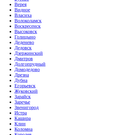
Верея
Видное
Власиха
Волоколамск
Воскресенск
Высоковск
Голицыно
Деденево
Дедовск
Дзержинский
Дмитров
Долгопрудный
Домодедово
Дрезна
Дубна
Егорьевск
Жуковский
Зарайск
Заречье
Звенигород
Истра
Кашира
Клин
Коломна
Королев