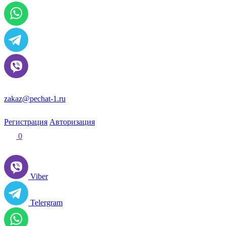
zakaz@pechat-1.ru
Регистрация
Авторизация
0
Viber
Telergram