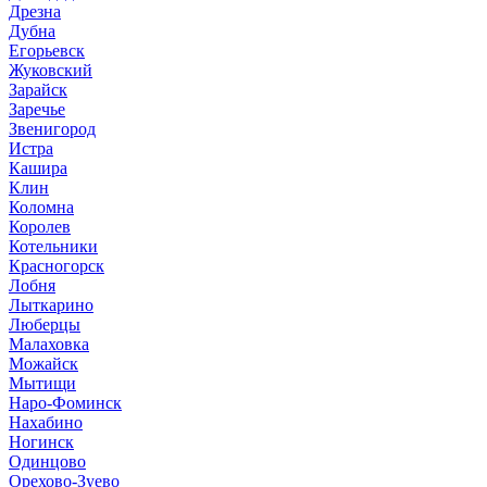
Дрезна
Дубна
Егорьевск
Жуковский
Зарайск
Заречье
Звенигород
Истра
Кашира
Клин
Коломна
Королев
Котельники
Красногорск
Лобня
Лыткарино
Люберцы
Малаховка
Можайск
Мытищи
Наро-Фоминск
Нахабино
Ногинск
Одинцово
Орехово-Зуево