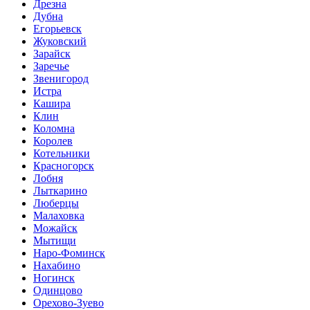
Дрезна
Дубна
Егорьевск
Жуковский
Зарайск
Заречье
Звенигород
Истра
Кашира
Клин
Коломна
Королев
Котельники
Красногорск
Лобня
Лыткарино
Люберцы
Малаховка
Можайск
Мытищи
Наро-Фоминск
Нахабино
Ногинск
Одинцово
Орехово-Зуево