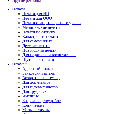
Другие регионы
Печати
Печати для ИП
Печати для ООО
Печати с защитой разного уровня
Медицинские печати
Печати по оттиску
Кадастровые печати
Для самозанятых
Детские печати
Новогодние печати
Для педагогов и воспитателей
Шуточные печати
Штампы
Адресный штамп
Банковский штамп
Возвратный экземляр
Для документов
Для путевых листов
Для трудовых
Именные
К производству работ
Копия верна
Малые штампы