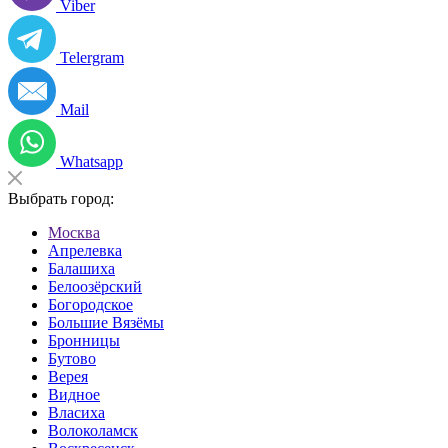
Viber
Telergram
Mail
Whatsapp
Выбрать город:
Москва
Апрелевка
Балашиха
Белоозёрский
Богородское
Большие Вязёмы
Бронницы
Бутово
Верея
Видное
Власиха
Волоколамск