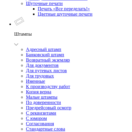
Шуточные печати
Печать «Все переделать!»
Цветные шуточные печати
Штампы
Адресный штамп
Банковский штамп
Возвратный экземляр
Для документов
Для путевых листов
Для трудовых
Именные
К производству работ
Копия верна
Малые штампы
По доверенности
Предрейсовый осмотр
С реквизитами
С юмором
Согласования
Стандартные слова