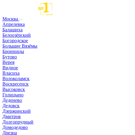
Москва
Апрелевка
Балашиха
Белоозёрский
Богородское
Большие Вязёмы
Бронницы
Бутово
Верея
Видное
Власиха
Волоколамск
Воскресенск
Высоковск
Голицыно
Деденево
Дедовск
Дзержинский
Дмитров
Долгопрудный
Домодедово
Дрезна