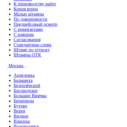
К производству работ
Копия верна
Малые штампы
По доверенности
Предрейсовый осмотр
С реквизитами
С юмором
Согласования
Стандартные слова
Штамп по оттиску
Штампы ОТК
Москва
Апрелевка
Балашиха
Белоозёрский
Богородское
Большие Вязёмы
Бронницы
Бутово
Верея
Видное
Власиха
Волоколамск