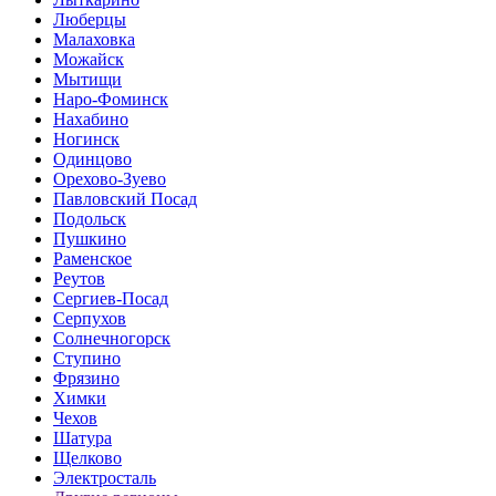
Люберцы
Малаховка
Можайск
Мытищи
Наро-Фоминск
Нахабино
Ногинск
Одинцово
Орехово-Зуево
Павловский Посад
Подольск
Пушкино
Раменское
Реутов
Сергиев-Посад
Серпухов
Солнечногорск
Ступино
Фрязино
Химки
Чехов
Шатура
Щелково
Электросталь