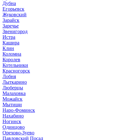
Дубна
Егорьевск
Жуковский
Зарайск
Заречье
Звенигород
Истра
Кашира
Клин
Коломна
Королев
Котельники
Красногорск
Лобня
Лыткарино
Люберцы
Малаховка
Можайск
Мытищи
Наро-Фоминск
Нахабино
Ногинск
Одинцово
Орехово-Зуево
Павловский Посад