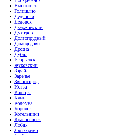
Воскресенск
Высоковск
Голицыно
Деденево
Дедовск
Дзержинский
Дмитров
Долгопрудный
Домодедово
Дрезна
Дубна
Егорьевск
Жуковский
Зарайск
Заречье
Звенигород
Истра
Кашира
Клин
Коломна
Королев
Котельники
Красногорск
Лобня
Лыткарино