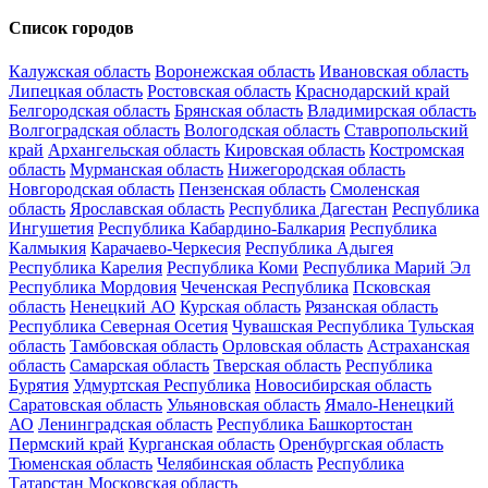
Список городов
Калужская область
Воронежская область
Ивановская область
Липецкая область
Ростовская область
Краснодарский край
Белгородская область
Брянская область
Владимирская область
Волгоградская область
Вологодская область
Ставропольский
край
Архангельская область
Кировская область
Костромская
область
Мурманская область
Нижегородская область
Новгородская область
Пензенская область
Смоленская
область
Ярославская область
Республика Дагестан
Республика
Ингушетия
Республика Кабардино-Балкария
Республика
Калмыкия
Карачаево-Черкесия
Республика Адыгея
Республика Карелия
Республика Коми
Республика Марий Эл
Республика Мордовия
Чеченская Республика
Псковская
область
Ненецкий АО
Курская область
Рязанская область
Республика Северная Осетия
Чувашская Республика
Тульская
область
Тамбовская область
Орловская область
Астраханская
область
Самарская область
Тверская область
Республика
Бурятия
Удмуртская Республика
Новосибирская область
Саратовская область
Ульяновская область
Ямало-Ненецкий
АО
Ленинградская область
Республика Башкортостан
Пермский край
Курганская область
Оренбургская область
Тюменская область
Челябинская область
Республика
Татарстан
Московская область