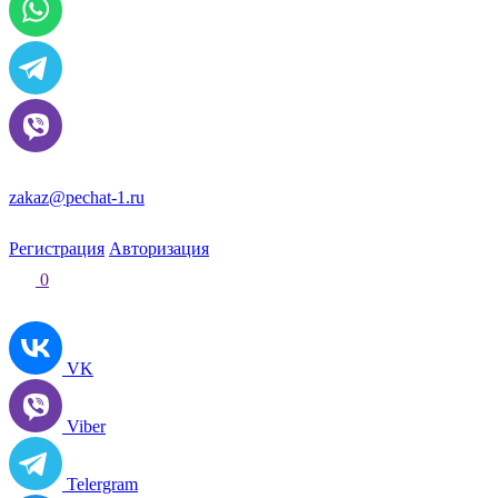
zakaz@pechat-1.ru
Регистрация
Авторизация
0
VK
Viber
Telergram