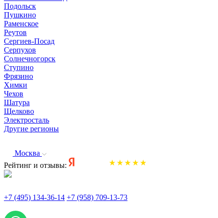
Подольск
Пушкино
Раменское
Реутов
Сергиев-Посад
Серпухов
Солнечногорск
Ступино
Фрязино
Химки
Чехов
Шатура
Щелково
Электросталь
Другие регионы
Москва
Рейтинг и отзывы:
+7 (495) 134-36-14
+7 (958) 709-13-73
По всем вопросам и заказам пишите: