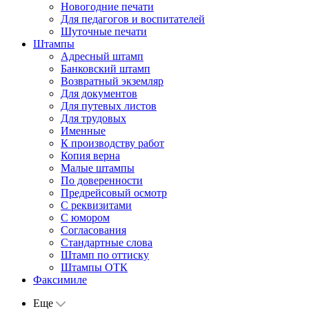
Новогодние печати
Для педагогов и воспитателей
Шуточные печати
Штампы
Адресный штамп
Банковский штамп
Возвратный экземляр
Для документов
Для путевых листов
Для трудовых
Именные
К производству работ
Копия верна
Малые штампы
По доверенности
Предрейсовый осмотр
С реквизитами
С юмором
Согласования
Стандартные слова
Штамп по оттиску
Штампы ОТК
Факсимиле
Еще