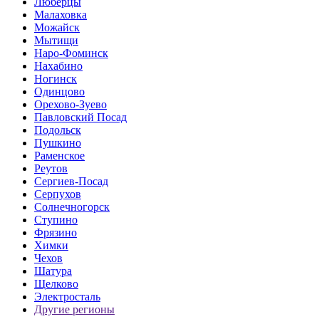
Люберцы
Малаховка
Можайск
Мытищи
Наро-Фоминск
Нахабино
Ногинск
Одинцово
Орехово-Зуево
Павловский Посад
Подольск
Пушкино
Раменское
Реутов
Сергиев-Посад
Серпухов
Солнечногорск
Ступино
Фрязино
Химки
Чехов
Шатура
Щелково
Электросталь
Другие регионы