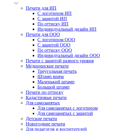
Печати для ИП
С логотипом ИП
С защитой ИП
По оттиску ИП
Индивидуальный дизайн ИП
Печати для ООО
С логотипом ООО
С защитой ООО
По оттиску ООО
Индивидуальный дизайн ООО
Печати с защитой разного уровня
Медицинские печати
Треугольная печать
Штамп врача
Маленький штамп
Большой штамп
Печати по оттиску
Кадастровые печати
Для самозанятых
Для самозанятых с логотипом
Для самозанятых с защитой
Детские печати
Новогодние печати
Для педагогов и воспитателей