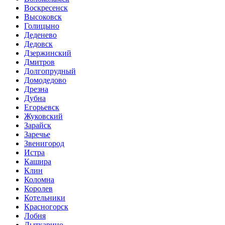
Воскресенск
Высоковск
Голицыно
Деденево
Дедовск
Дзержинский
Дмитров
Долгопрудный
Домодедово
Дрезна
Дубна
Егорьевск
Жуковский
Зарайск
Заречье
Звенигород
Истра
Кашира
Клин
Коломна
Королев
Котельники
Красногорск
Лобня
Лыткарино