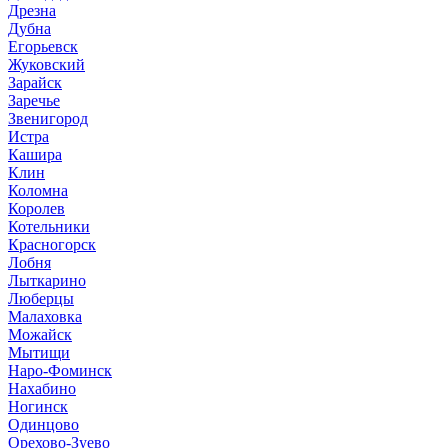
Дрезна
Дубна
Егорьевск
Жуковский
Зарайск
Заречье
Звенигород
Истра
Кашира
Клин
Коломна
Королев
Котельники
Красногорск
Лобня
Лыткарино
Люберцы
Малаховка
Можайск
Мытищи
Наро-Фоминск
Нахабино
Ногинск
Одинцово
Орехово-Зуево