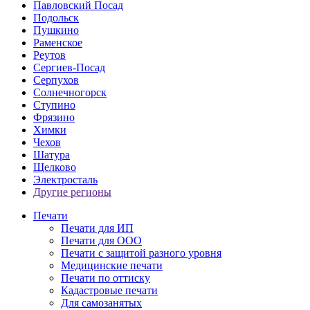
Павловский Посад
Подольск
Пушкино
Раменское
Реутов
Сергиев-Посад
Серпухов
Солнечногорск
Ступино
Фрязино
Химки
Чехов
Шатура
Щелково
Электросталь
Другие регионы
Печати
Печати для ИП
Печати для ООО
Печати с защитой разного уровня
Медицинские печати
Печати по оттиску
Кадастровые печати
Для самозанятых