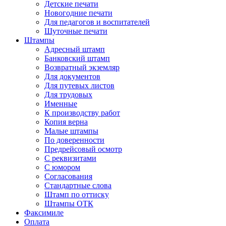
Детские печати
Новогодние печати
Для педагогов и воспитателей
Шуточные печати
Штампы
Адресный штамп
Банковский штамп
Возвратный экземляр
Для документов
Для путевых листов
Для трудовых
Именные
К производству работ
Копия верна
Малые штампы
По доверенности
Предрейсовый осмотр
С реквизитами
С юмором
Согласования
Стандартные слова
Штамп по оттиску
Штампы ОТК
Факсимиле
Оплата