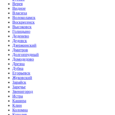
Верея
Видное
Власиха
Волоколамск
Воскресенск
Высоковск
Голицыно
Деденево
Дедовск
Дзержинский
Дмитров
Долгопрудный
Домодедово
Дрезна
Дубна
Егорьевск
Жуковский
Зарайск
Заречье
Звенигород
Истра
Кашира
Клин
Коломна
Королев