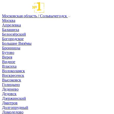
Московская область / Сольвычегодск
Москва
Апрелевка
Балашиха
Белоозёрский
Богородское
Большие Вязёмы
Бронницы
Бутово
Верея
Видное
Власиха
Волоколамск
Воскресенск
Высоковск
Голицыно
Деденево
Дедовск
Дзержинский
Дмитров
Долгопрудный
Домодедово