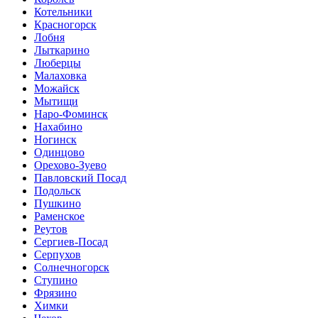
Котельники
Красногорск
Лобня
Лыткарино
Люберцы
Малаховка
Можайск
Мытищи
Наро-Фоминск
Нахабино
Ногинск
Одинцово
Орехово-Зуево
Павловский Посад
Подольск
Пушкино
Раменское
Реутов
Сергиев-Посад
Серпухов
Солнечногорск
Ступино
Фрязино
Химки