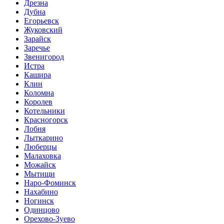
Дрезна
Дубна
Егорьевск
Жуковский
Зарайск
Заречье
Звенигород
Истра
Кашира
Клин
Коломна
Королев
Котельники
Красногорск
Лобня
Лыткарино
Люберцы
Малаховка
Можайск
Мытищи
Наро-Фоминск
Нахабино
Ногинск
Одинцово
Орехово-Зуево