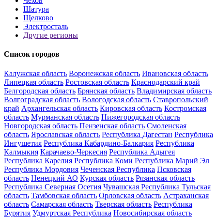
Чехов
Шатура
Щелково
Электросталь
Другие регионы
Список городов
Калужская область
Воронежская область
Ивановская область
Липецкая область
Ростовская область
Краснодарский край
Белгородская область
Брянская область
Владимирская область
Волгоградская область
Вологодская область
Ставропольский
край
Архангельская область
Кировская область
Костромская
область
Мурманская область
Нижегородская область
Новгородская область
Пензенская область
Смоленская
область
Ярославская область
Республика Дагестан
Республика
Ингушетия
Республика Кабардино-Балкария
Республика
Калмыкия
Карачаево-Черкесия
Республика Адыгея
Республика Карелия
Республика Коми
Республика Марий Эл
Республика Мордовия
Чеченская Республика
Псковская
область
Ненецкий АО
Курская область
Рязанская область
Республика Северная Осетия
Чувашская Республика
Тульская
область
Тамбовская область
Орловская область
Астраханская
область
Самарская область
Тверская область
Республика
Бурятия
Удмуртская Республика
Новосибирская область