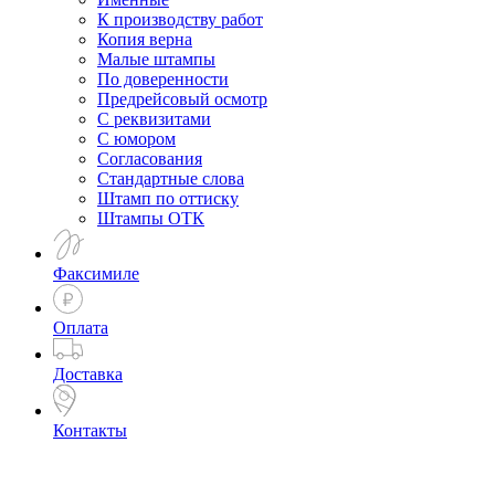
К производству работ
Копия верна
Малые штампы
По доверенности
Предрейсовый осмотр
С реквизитами
С юмором
Согласования
Стандартные слова
Штамп по оттиску
Штампы ОТК
Факсимиле
Оплата
Доставка
Контакты