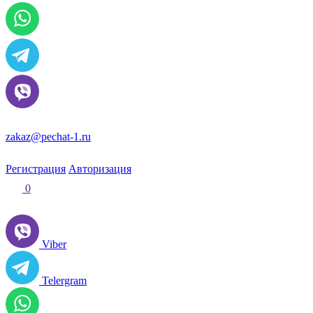
zakaz@pechat-1.ru
Регистрация
Авторизация
0
Viber
Telergram