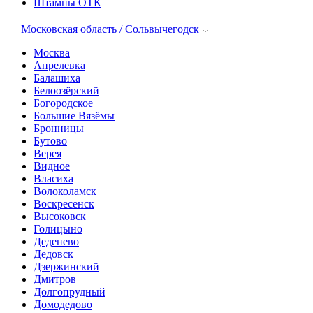
Штампы ОТК
Московская область / Сольвычегодск
Москва
Апрелевка
Балашиха
Белоозёрский
Богородское
Большие Вязёмы
Бронницы
Бутово
Верея
Видное
Власиха
Волоколамск
Воскресенск
Высоковск
Голицыно
Деденево
Дедовск
Дзержинский
Дмитров
Долгопрудный
Домодедово