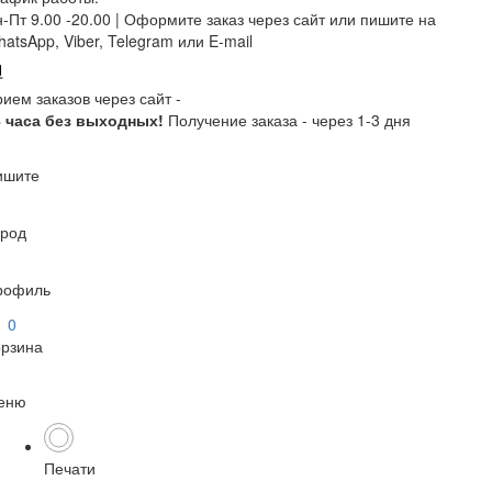
-Пт 9.00 -20.00 |
Оформите заказ через сайт или пишите на
atsApp, Viber, Telegram или E-mail
ием заказов через сайт -
4 часа без выходных!
Получение заказа - через 1-3 дня
ишите
ород
рофиль
0
орзина
еню
Печати