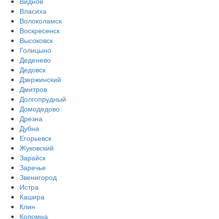
Видное
Власиха
Волоколамск
Воскресенск
Высоковск
Голицыно
Деденево
Дедовск
Дзержинский
Дмитров
Долгопрудный
Домодедово
Дрезна
Дубна
Егорьевск
Жуковский
Зарайск
Заречье
Звенигород
Истра
Кашира
Клин
Коломна