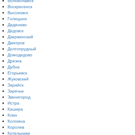
Волоколамск
Воскресенск
Высоковск
Голицыно
Деденево
Дедовск
Дзержинский
Дмитров
Долгопрудный
Домодедово
Дрезна
Дубна
Егорьевск
Жуковский
Зарайск
Заречье
Звенигород
Истра
Кашира
Клин
Коломна
Королев
Котельники