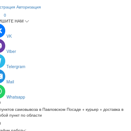
страция
Авторизация
0
ИШИТЕ НАМ
VK
Viber
Telergram
Mail
Whatsapp
пунктов самовывоза в Павловском Посаде + курьер + доставка в
бой пункт по области
афик работы: