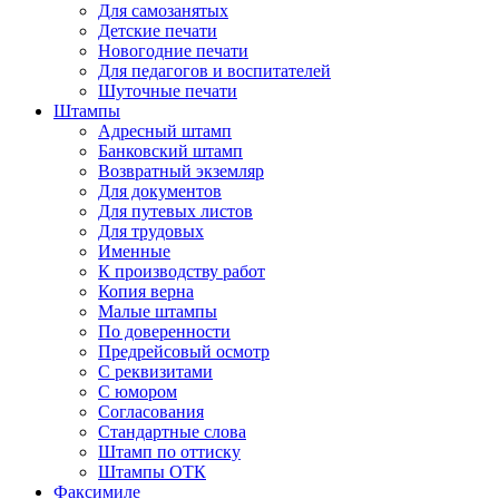
Для самозанятых
Детские печати
Новогодние печати
Для педагогов и воспитателей
Шуточные печати
Штампы
Адресный штамп
Банковский штамп
Возвратный экземляр
Для документов
Для путевых листов
Для трудовых
Именные
К производству работ
Копия верна
Малые штампы
По доверенности
Предрейсовый осмотр
С реквизитами
С юмором
Согласования
Стандартные слова
Штамп по оттиску
Штампы ОТК
Факсимиле