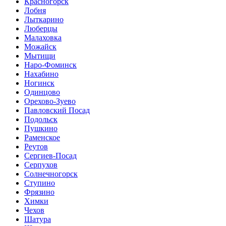
Красногорск
Лобня
Лыткарино
Люберцы
Малаховка
Можайск
Мытищи
Наро-Фоминск
Нахабино
Ногинск
Одинцово
Орехово-Зуево
Павловский Посад
Подольск
Пушкино
Раменское
Реутов
Сергиев-Посад
Серпухов
Солнечногорск
Ступино
Фрязино
Химки
Чехов
Шатура