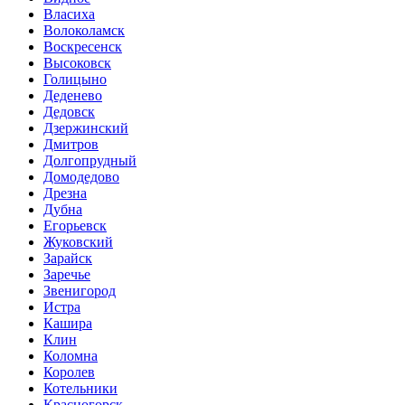
Власиха
Волоколамск
Воскресенск
Высоковск
Голицыно
Деденево
Дедовск
Дзержинский
Дмитров
Долгопрудный
Домодедово
Дрезна
Дубна
Егорьевск
Жуковский
Зарайск
Заречье
Звенигород
Истра
Кашира
Клин
Коломна
Королев
Котельники
Красногорск