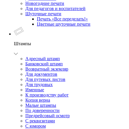
Новогодние печати
Для педагогов и воспитателей
Шуточные печати
Печать «Все переделать!»
Цветные шуточные печати
Штампы
Адресный штамп
Банковский штамп
Возвратный экземляр
Для документов
Для путевых листов
Для трудовых
Именные
К производству работ
Копия верна
Малые штампы
По доверенности
Предрейсовый осмотр
С реквизитами
С юмором