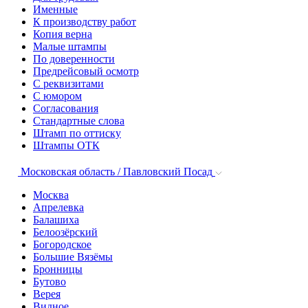
Именные
К производству работ
Копия верна
Малые штампы
По доверенности
Предрейсовый осмотр
С реквизитами
С юмором
Согласования
Стандартные слова
Штамп по оттиску
Штампы ОТК
Московская область / Павловский Посад
Москва
Апрелевка
Балашиха
Белоозёрский
Богородское
Большие Вязёмы
Бронницы
Бутово
Верея
Видное