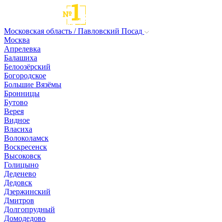
Московская область / Павловский Посад
Москва
Апрелевка
Балашиха
Белоозёрский
Богородское
Большие Вязёмы
Бронницы
Бутово
Верея
Видное
Власиха
Волоколамск
Воскресенск
Высоковск
Голицыно
Деденево
Дедовск
Дзержинский
Дмитров
Долгопрудный
Домодедово