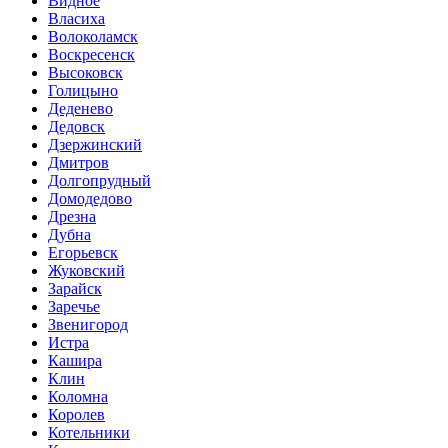
Видное
Власиха
Волоколамск
Воскресенск
Высоковск
Голицыно
Деденево
Дедовск
Дзержинский
Дмитров
Долгопрудный
Домодедово
Дрезна
Дубна
Егорьевск
Жуковский
Зарайск
Заречье
Звенигород
Истра
Кашира
Клин
Коломна
Королев
Котельники