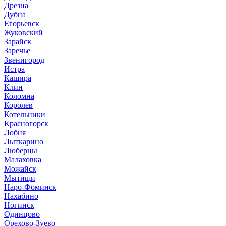
Дрезна
Дубна
Егорьевск
Жуковский
Зарайск
Заречье
Звенигород
Истра
Кашира
Клин
Коломна
Королев
Котельники
Красногорск
Лобня
Лыткарино
Люберцы
Малаховка
Можайск
Мытищи
Наро-Фоминск
Нахабино
Ногинск
Одинцово
Орехово-Зуево