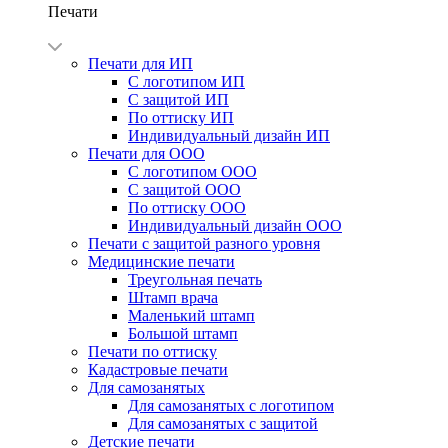
Печати
Печати для ИП
С логотипом ИП
С защитой ИП
По оттиску ИП
Индивидуальный дизайн ИП
Печати для ООО
С логотипом ООО
С защитой ООО
По оттиску ООО
Индивидуальный дизайн ООО
Печати с защитой разного уровня
Медицинские печати
Треугольная печать
Штамп врача
Маленький штамп
Большой штамп
Печати по оттиску
Кадастровые печати
Для самозанятых
Для самозанятых с логотипом
Для самозанятых с защитой
Детские печати