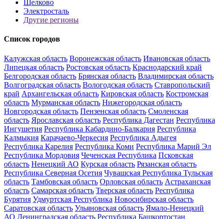
Щелково
Электросталь
Другие регионы
Список городов
Калужская область
Воронежская область
Ивановская область
Липецкая область
Ростовская область
Краснодарский край
Белгородская область
Брянская область
Владимирская область
Волгоградская область
Вологодская область
Ставропольский
край
Архангельская область
Кировская область
Костромская
область
Мурманская область
Нижегородская область
Новгородская область
Пензенская область
Смоленская
область
Ярославская область
Республика Дагестан
Республика
Ингушетия
Республика Кабардино-Балкария
Республика
Калмыкия
Карачаево-Черкесия
Республика Адыгея
Республика Карелия
Республика Коми
Республика Марий Эл
Республика Мордовия
Чеченская Республика
Псковская
область
Ненецкий АО
Курская область
Рязанская область
Республика Северная Осетия
Чувашская Республика
Тульская
область
Тамбовская область
Орловская область
Астраханская
область
Самарская область
Тверская область
Республика
Бурятия
Удмуртская Республика
Новосибирская область
Саратовская область
Ульяновская область
Ямало-Ненецкий
АО
Ленинградская область
Республика Башкортостан