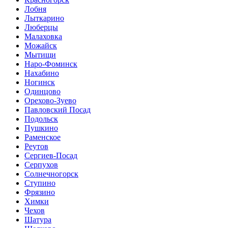
Лобня
Лыткарино
Люберцы
Малаховка
Можайск
Мытищи
Наро-Фоминск
Нахабино
Ногинск
Одинцово
Орехово-Зуево
Павловский Посад
Подольск
Пушкино
Раменское
Реутов
Сергиев-Посад
Серпухов
Солнечногорск
Ступино
Фрязино
Химки
Чехов
Шатура