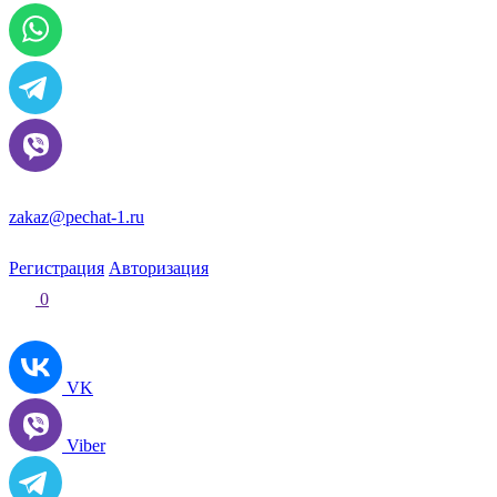
zakaz@pechat-1.ru
Регистрация
Авторизация
0
VK
Viber