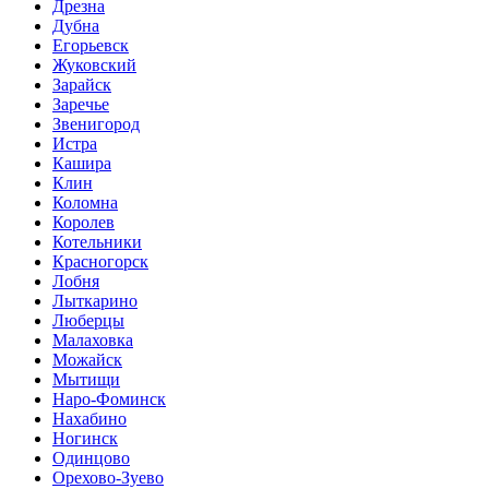
Дрезна
Дубна
Егорьевск
Жуковский
Зарайск
Заречье
Звенигород
Истра
Кашира
Клин
Коломна
Королев
Котельники
Красногорск
Лобня
Лыткарино
Люберцы
Малаховка
Можайск
Мытищи
Наро-Фоминск
Нахабино
Ногинск
Одинцово
Орехово-Зуево