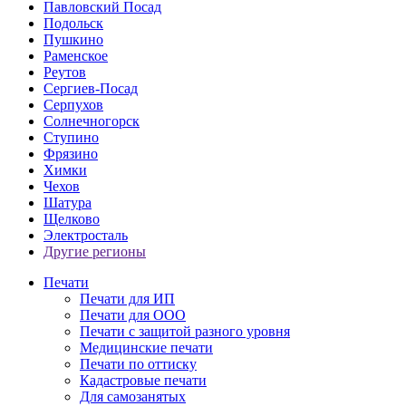
Павловский Посад
Подольск
Пушкино
Раменское
Реутов
Сергиев-Посад
Серпухов
Солнечногорск
Ступино
Фрязино
Химки
Чехов
Шатура
Щелково
Электросталь
Другие регионы
Печати
Печати для ИП
Печати для ООО
Печати с защитой разного уровня
Медицинские печати
Печати по оттиску
Кадастровые печати
Для самозанятых