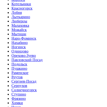
Котельники
Красногорск
Лобня
Лыткарино
Люберцы
Малаховка
Можайск
Мытищи
Наро-Фоминск
Нахабино
Ногинск
Одинцово
Орехово-Зуево
Павловский Посад
Подольск
Пушкино
Раменское
Реутов
Сергиев-Посад
Серпухов
Солнечногорск
Ступино
Фрязино
Химки