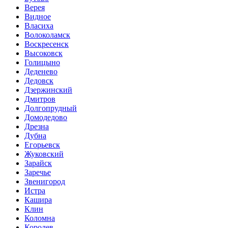
Верея
Видное
Власиха
Волоколамск
Воскресенск
Высоковск
Голицыно
Деденево
Дедовск
Дзержинский
Дмитров
Долгопрудный
Домодедово
Дрезна
Дубна
Егорьевск
Жуковский
Зарайск
Заречье
Звенигород
Истра
Кашира
Клин
Коломна
Королев