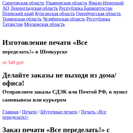
Саратовская область
Ульяновская область
Ямало-Ненецкий
АО
Ленинградская область
Республика Башкортостан
Пермский край
Курганская область
Оренбургская область
Тюменская область
Челябинская область
Республика
Татарстан
Московская область
Изготовление печати «Все
переделать!» в Шенкурске
от 549 руб
Делайте заказы не выходя из дома/
офиса!
Отправляем заказы СДЭК или Почтой РФ, в пункт
самовывоза или курьером
Главная
/
Печати
/
Шуточные печати
/
Печать «Все
переделать!»
Заказ печати «Все переделать!» с