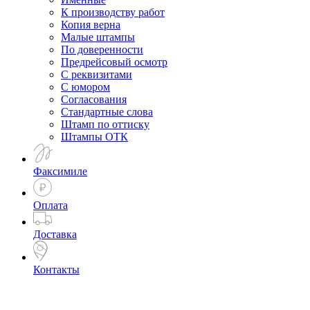
К производству работ
Копия верна
Малые штампы
По доверенности
Предрейсовый осмотр
С реквизитами
С юмором
Согласования
Стандартные слова
Штамп по оттиску
Штампы ОТК
Факсимиле
Оплата
Доставка
Контакты