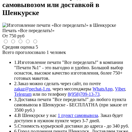
самовывозом или доставкой в
Шенкурске
Печать «Все переделать!»
От
750
руб
Средняя оценка
5
Всего проголосовало
1 человек
1.
Изготовление печати "Все переделать!" в компании
"Печати №1" - это выгодно и удобно. Большой выбор
оснасток, высокое качество изготовления, более 750+
готовых макетов.
2.
Заказ можно сделать через сайт, по почте
zakaz@pechat-1.ru
, через мессенджеры
WhatsApp
,
Viber
,
Telegram
или по телефону
8(958)709-13-73
.
3.
Доставка печати "Все переделать!" до любого пункта
самовывоза в Шенкурске - БЕСПЛАТНА (при заказе от
3500 руб.)
4.
В Шенкурске у нас
1 пункт самовывоза
. Заказ будет
доступен в нужном пункте через 3-7 дней.
5.
Стоимость курьерской доставки до адреса - до 340 руб.
6.
Город получения печати Шенкурск. Доставляем также