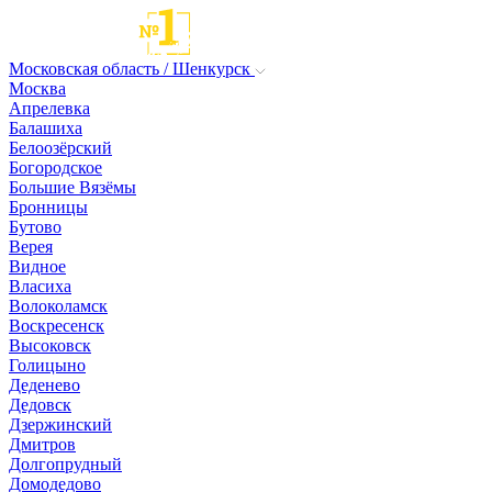
Московская область / Шенкурск
Москва
Апрелевка
Балашиха
Белоозёрский
Богородское
Большие Вязёмы
Бронницы
Бутово
Верея
Видное
Власиха
Волоколамск
Воскресенск
Высоковск
Голицыно
Деденево
Дедовск
Дзержинский
Дмитров
Долгопрудный
Домодедово