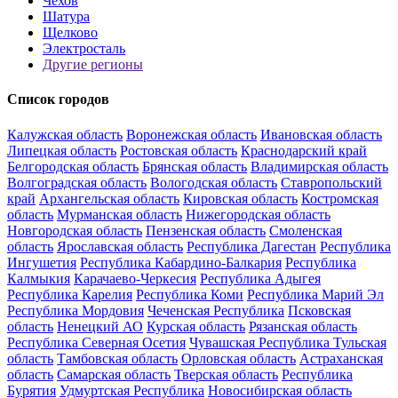
Чехов
Шатура
Щелково
Электросталь
Другие регионы
Список городов
Калужская область
Воронежская область
Ивановская область
Липецкая область
Ростовская область
Краснодарский край
Белгородская область
Брянская область
Владимирская область
Волгоградская область
Вологодская область
Ставропольский
край
Архангельская область
Кировская область
Костромская
область
Мурманская область
Нижегородская область
Новгородская область
Пензенская область
Смоленская
область
Ярославская область
Республика Дагестан
Республика
Ингушетия
Республика Кабардино-Балкария
Республика
Калмыкия
Карачаево-Черкесия
Республика Адыгея
Республика Карелия
Республика Коми
Республика Марий Эл
Республика Мордовия
Чеченская Республика
Псковская
область
Ненецкий АО
Курская область
Рязанская область
Республика Северная Осетия
Чувашская Республика
Тульская
область
Тамбовская область
Орловская область
Астраханская
область
Самарская область
Тверская область
Республика
Бурятия
Удмуртская Республика
Новосибирская область