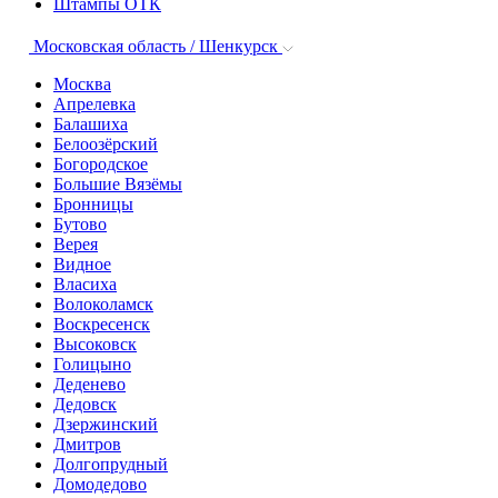
Штампы ОТК
Московская область / Шенкурск
Москва
Апрелевка
Балашиха
Белоозёрский
Богородское
Большие Вязёмы
Бронницы
Бутово
Верея
Видное
Власиха
Волоколамск
Воскресенск
Высоковск
Голицыно
Деденево
Дедовск
Дзержинский
Дмитров
Долгопрудный
Домодедово