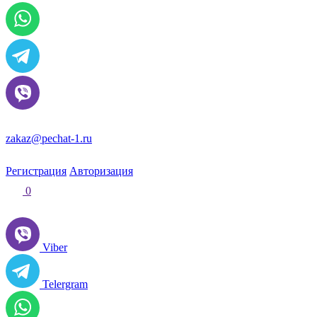
zakaz@pechat-1.ru
Регистрация
Авторизация
0
Viber
Telergram