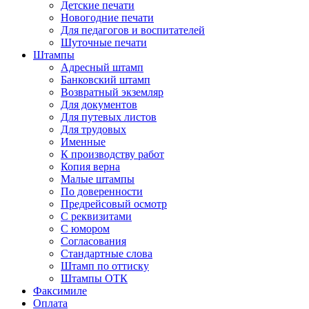
Детские печати
Новогодние печати
Для педагогов и воспитателей
Шуточные печати
Штампы
Адресный штамп
Банковский штамп
Возвратный экземляр
Для документов
Для путевых листов
Для трудовых
Именные
К производству работ
Копия верна
Малые штампы
По доверенности
Предрейсовый осмотр
С реквизитами
С юмором
Согласования
Стандартные слова
Штамп по оттиску
Штампы ОТК
Факсимиле
Оплата