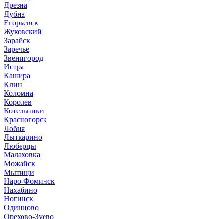
Дрезна
Дубна
Егорьевск
Жуковский
Зарайск
Заречье
Звенигород
Истра
Кашира
Клин
Коломна
Королев
Котельники
Красногорск
Лобня
Лыткарино
Люберцы
Малаховка
Можайск
Мытищи
Наро-Фоминск
Нахабино
Ногинск
Одинцово
Орехово-Зуево