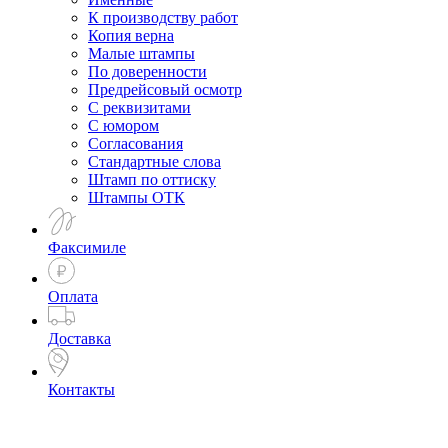
К производству работ
Копия верна
Малые штампы
По доверенности
Предрейсовый осмотр
С реквизитами
С юмором
Согласования
Стандартные слова
Штамп по оттиску
Штампы ОТК
Факсимиле
Оплата
Доставка
Контакты