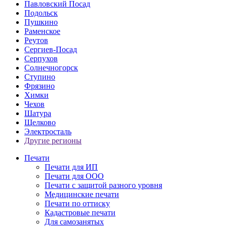
Павловский Посад
Подольск
Пушкино
Раменское
Реутов
Сергиев-Посад
Серпухов
Солнечногорск
Ступино
Фрязино
Химки
Чехов
Шатура
Щелково
Электросталь
Другие регионы
Печати
Печати для ИП
Печати для ООО
Печати с защитой разного уровня
Медицинские печати
Печати по оттиску
Кадастровые печати
Для самозанятых