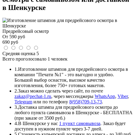
в Шенкурске
Предрейсовый осмотр
От
590
руб
690
руб
Средняя оценка
5
Всего проголосовало
1 человек
1.
Изготовление штампов для предрейсового осмотра в
компании "Печати №1" - это выгодно и удобно.
Большой выбор оснасток, высокое качество
изготовления, более 750+ готовых макетов.
2.
Заказ можно сделать через сайт, по почте
zakaz@pechat-1.ru
, через мессенджеры
WhatsApp
,
Viber
,
Telegram
или по телефону
8(958)709-13-73
.
3.
Доставка штампа для предрейсового осмотра до
любого пункта самовывоза в Шенкурске - БЕСПЛАТНА
(при заказе от 3500 руб.)
4.
В Шенкурске у нас
1 пункт самовывоза
. Заказ будет
доступен в нужном пункте через 3-7 дней.
5.
Стоимость курьерской доставки до адреса - до 340 руб.