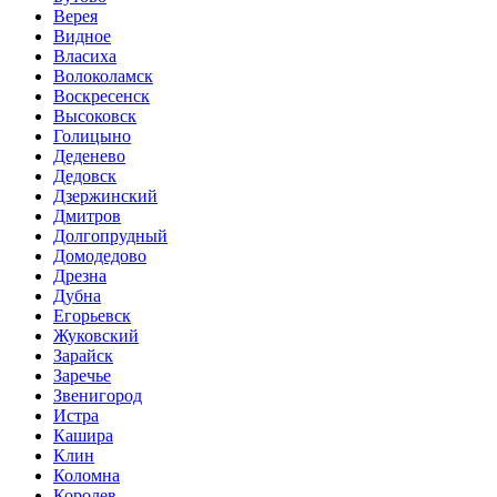
Верея
Видное
Власиха
Волоколамск
Воскресенск
Высоковск
Голицыно
Деденево
Дедовск
Дзержинский
Дмитров
Долгопрудный
Домодедово
Дрезна
Дубна
Егорьевск
Жуковский
Зарайск
Заречье
Звенигород
Истра
Кашира
Клин
Коломна
Королев