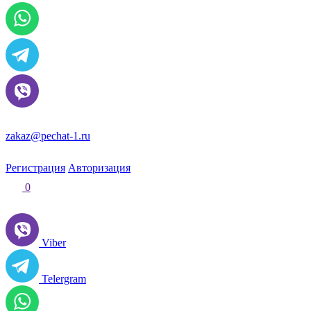
zakaz@pechat-1.ru
Регистрация
Авторизация
0
Viber
Telergram