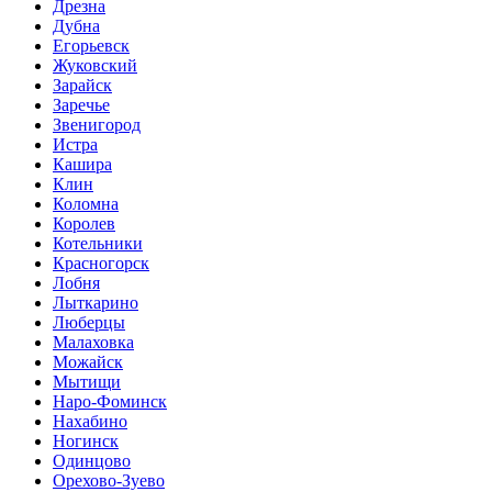
Дрезна
Дубна
Егорьевск
Жуковский
Зарайск
Заречье
Звенигород
Истра
Кашира
Клин
Коломна
Королев
Котельники
Красногорск
Лобня
Лыткарино
Люберцы
Малаховка
Можайск
Мытищи
Наро-Фоминск
Нахабино
Ногинск
Одинцово
Орехово-Зуево