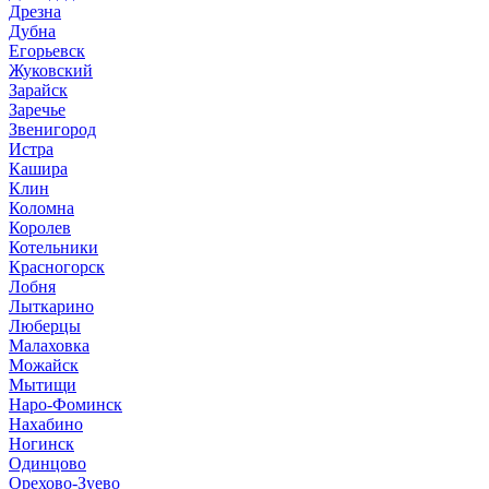
Дрезна
Дубна
Егорьевск
Жуковский
Зарайск
Заречье
Звенигород
Истра
Кашира
Клин
Коломна
Королев
Котельники
Красногорск
Лобня
Лыткарино
Люберцы
Малаховка
Можайск
Мытищи
Наро-Фоминск
Нахабино
Ногинск
Одинцово
Орехово-Зуево