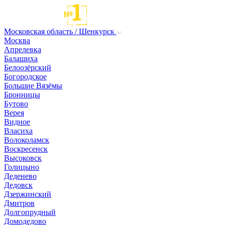
Московская область / Шенкурск
Москва
Апрелевка
Балашиха
Белоозёрский
Богородское
Большие Вязёмы
Бронницы
Бутово
Верея
Видное
Власиха
Волоколамск
Воскресенск
Высоковск
Голицыно
Деденево
Дедовск
Дзержинский
Дмитров
Долгопрудный
Домодедово