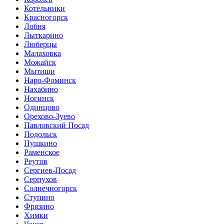
Котельники
Красногорск
Лобня
Лыткарино
Люберцы
Малаховка
Можайск
Мытищи
Наро-Фоминск
Нахабино
Ногинск
Одинцово
Орехово-Зуево
Павловский Посад
Подольск
Пушкино
Раменское
Реутов
Сергиев-Посад
Серпухов
Солнечногорск
Ступино
Фрязино
Химки