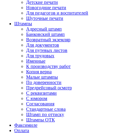
Детские печати
Новогодние печати
Для педагогов и воспитателей
Шуточные печати
Штампы
Адресный штамп
Банковский штамп
Возвратный экземляр
Для документов
Для путевых листов
Для трудовых
Именные
К производству работ
Копия верна
Малые штампы
По доверенности
Предрейсовый осмотр
С реквизитами
С юмором
Согласования
Стандартные слова
Штамп по оттиску
Штампы ОТК
Факсимиле
Оплата