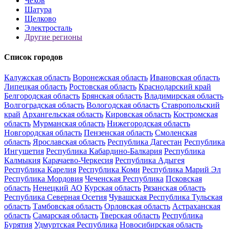
Чехов
Шатура
Щелково
Электросталь
Другие регионы
Список городов
Калужская область
Воронежская область
Ивановская область
Липецкая область
Ростовская область
Краснодарский край
Белгородская область
Брянская область
Владимирская область
Волгоградская область
Вологодская область
Ставропольский
край
Архангельская область
Кировская область
Костромская
область
Мурманская область
Нижегородская область
Новгородская область
Пензенская область
Смоленская
область
Ярославская область
Республика Дагестан
Республика
Ингушетия
Республика Кабардино-Балкария
Республика
Калмыкия
Карачаево-Черкесия
Республика Адыгея
Республика Карелия
Республика Коми
Республика Марий Эл
Республика Мордовия
Чеченская Республика
Псковская
область
Ненецкий АО
Курская область
Рязанская область
Республика Северная Осетия
Чувашская Республика
Тульская
область
Тамбовская область
Орловская область
Астраханская
область
Самарская область
Тверская область
Республика
Бурятия
Удмуртская Республика
Новосибирская область