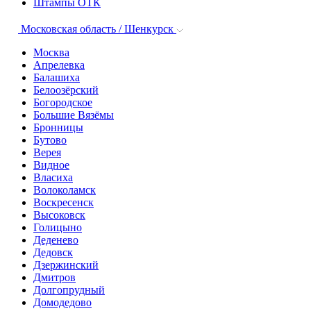
Штампы ОТК
Московская область / Шенкурск
Москва
Апрелевка
Балашиха
Белоозёрский
Богородское
Большие Вязёмы
Бронницы
Бутово
Верея
Видное
Власиха
Волоколамск
Воскресенск
Высоковск
Голицыно
Деденево
Дедовск
Дзержинский
Дмитров
Долгопрудный
Домодедово