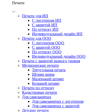
Печати
Печати для ИП
С логотипом ИП
С защитой ИП
По оттиску ИП
Индивидуальный дизайн ИП
Печати для ООО
С логотипом ООО
С защитой ООО
По оттиску ООО
Индивидуальный дизайн ООО
Печати с защитой разного уровня
Медицинские печати
Треугольная печать
Штамп врача
Маленький штамп
Большой штамп
Печати по оттиску
Кадастровые печати
Для самозанятых
Для самозанятых с логотипом
Для самозанятых с защитой
Детские печати