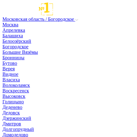
Московская область / Богородское
Москва
Апрелевка
Балашиха
Белоозёрский
Богородское
Большие Вязёмы
Бронницы
Бутово
Верея
Видное
Власиха
Волоколамск
Воскресенск
Высоковск
Голицыно
Деденево
Дедовск
Дзержинский
Дмитров
Долгопрудный
Домодедово