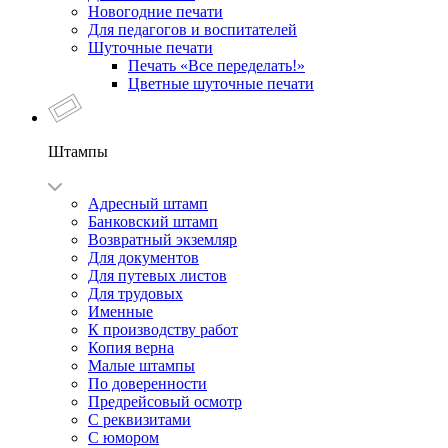
Новогодние печати
Для педагогов и воспитателей
Шуточные печати
Печать «Все переделать!»
Цветные шуточные печати
Штампы
Адресный штамп
Банковский штамп
Возвратный экземляр
Для документов
Для путевых листов
Для трудовых
Именные
К производству работ
Копия верна
Малые штампы
По доверенности
Предрейсовый осмотр
С реквизитами
С юмором