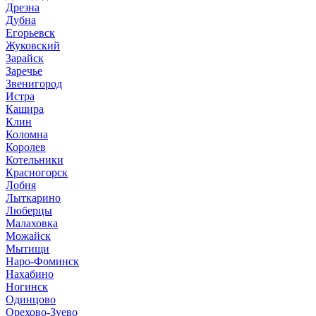
Дрезна
Дубна
Егорьевск
Жуковский
Зарайск
Заречье
Звенигород
Истра
Кашира
Клин
Коломна
Королев
Котельники
Красногорск
Лобня
Лыткарино
Люберцы
Малаховка
Можайск
Мытищи
Наро-Фоминск
Нахабино
Ногинск
Одинцово
Орехово-Зуево