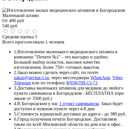
Маленький штамп
От
490
руб
540
руб
Средняя оценка
5
Всего проголосовало
1 человек
1.
Изготовление маленького медицинского штампа в
компании "Печати №1" - это выгодно и удобно.
Большой выбор оснасток, высокое качество
изготовления, более 750+ готовых макетов.
2.
Заказ можно сделать через сайт, по почте
zakaz@pechat-1.ru
, через мессенджеры
WhatsApp
,
Viber
,
Telegram
или по телефону
8(958)709-13-73
.
3.
Доставка маленьких штампов для медиков до любого
пункта самовывоза в Богородском - БЕСПЛАТНА (при
заказе от 3500 руб.)
4.
В Богородском у нас
1 пункт самовывоза
. Заказ будет
доступен в нужном пункте через 4-8 дня.
5.
Стоимость курьерской доставки до адреса - до 380 руб.
6.
Город получения печати Богородское. Доставляем
также по всей Московской области на дом или в офис.