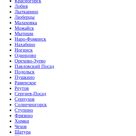
Красногорск
Лобня
Лыткарино
Люберцы
Малаховка
Можайск
Мытищи
Наро-Фоминск
Нахабино
Ногинск
Одинцово
Орехово-Зуево
Павловский Посад
Подольск
Пушкино
Раменское
Реутов
Сергиев-Посад
Серпухов
Солнечногорск
Ступино
Фрязино
Химки
Чехов
Шатура