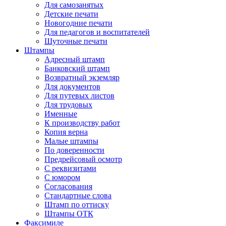
Для самозанятых
Детские печати
Новогодние печати
Для педагогов и воспитателей
Шуточные печати
Штампы
Адресный штамп
Банковский штамп
Возвратный экземляр
Для документов
Для путевых листов
Для трудовых
Именные
К производству работ
Копия верна
Малые штампы
По доверенности
Предрейсовый осмотр
С реквизитами
С юмором
Согласования
Стандартные слова
Штамп по оттиску
Штампы ОТК
Факсимиле