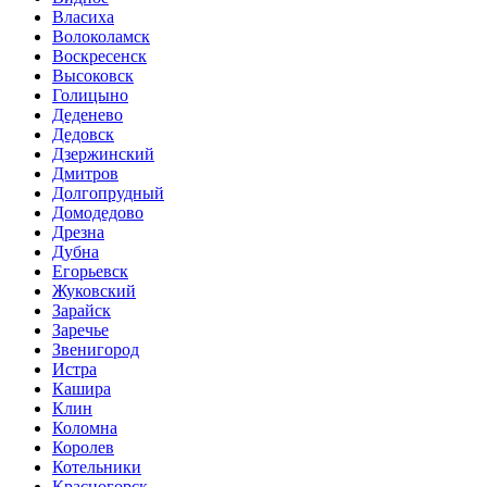
Власиха
Волоколамск
Воскресенск
Высоковск
Голицыно
Деденево
Дедовск
Дзержинский
Дмитров
Долгопрудный
Домодедово
Дрезна
Дубна
Егорьевск
Жуковский
Зарайск
Заречье
Звенигород
Истра
Кашира
Клин
Коломна
Королев
Котельники
Красногорск