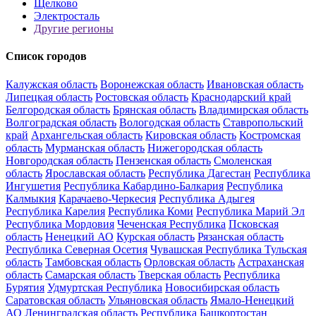
Щелково
Электросталь
Другие регионы
Список городов
Калужская область
Воронежская область
Ивановская область
Липецкая область
Ростовская область
Краснодарский край
Белгородская область
Брянская область
Владимирская область
Волгоградская область
Вологодская область
Ставропольский
край
Архангельская область
Кировская область
Костромская
область
Мурманская область
Нижегородская область
Новгородская область
Пензенская область
Смоленская
область
Ярославская область
Республика Дагестан
Республика
Ингушетия
Республика Кабардино-Балкария
Республика
Калмыкия
Карачаево-Черкесия
Республика Адыгея
Республика Карелия
Республика Коми
Республика Марий Эл
Республика Мордовия
Чеченская Республика
Псковская
область
Ненецкий АО
Курская область
Рязанская область
Республика Северная Осетия
Чувашская Республика
Тульская
область
Тамбовская область
Орловская область
Астраханская
область
Самарская область
Тверская область
Республика
Бурятия
Удмуртская Республика
Новосибирская область
Саратовская область
Ульяновская область
Ямало-Ненецкий
АО
Ленинградская область
Республика Башкортостан