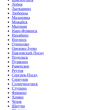
Лобня
Лыткарино
Люберцы
Малаховка
Можайск
Мытищи
Наро-Фоминск
Нахабино
Ногинск
Одинцово
Орехово-Зуево
Павловский Посад
Подольск
Пушкино
Раменское
Реутов
Сергиев-Посад
Серпухов
Солнечногорск
Ступино
Фрязино
Химки
Чехов
Шатура