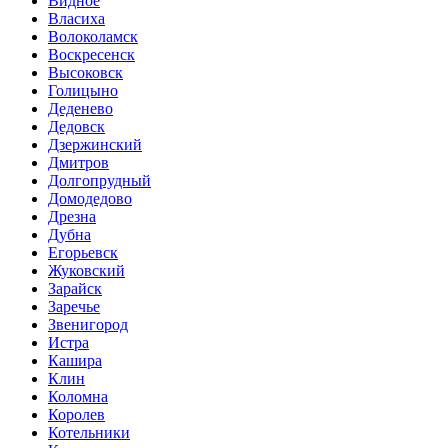
Видное
Власиха
Волоколамск
Воскресенск
Высоковск
Голицыно
Деденево
Дедовск
Дзержинский
Дмитров
Долгопрудный
Домодедово
Дрезна
Дубна
Егорьевск
Жуковский
Зарайск
Заречье
Звенигород
Истра
Кашира
Клин
Коломна
Королев
Котельники