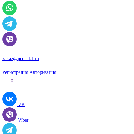
zakaz@pechat-1.ru
Регистрация
Авторизация
0
VK
Viber