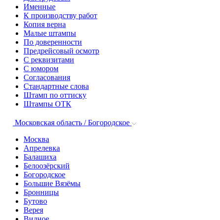
Именные
К производству работ
Копия верна
Малые штампы
По доверенности
Предрейсовый осмотр
С реквизитами
С юмором
Согласования
Стандартные слова
Штамп по оттиску
Штампы ОТК
Московская область / Богородское
Москва
Апрелевка
Балашиха
Белоозёрский
Богородское
Большие Вязёмы
Бронницы
Бутово
Верея
Видное