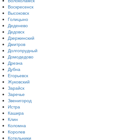
Волоколамск
Воскресенск
Высоковск
Голицыно
Деденево
Дедовск
Дзержинский
Дмитров
Долгопрудный
Домодедово
Дрезна
Дубна
Егорьевск
Жуковский
Зарайск
Заречье
Звенигород
Истра
Кашира
Клин
Коломна
Королев
Котельники