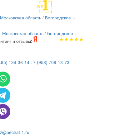
Московская область / Богородское
Московская область / Богородское
йтинг и отзывы:
495) 134-36-14
+7 (958) 709-13-73
 всем вопросам и заказам пишите:
z@pechat-1.ru