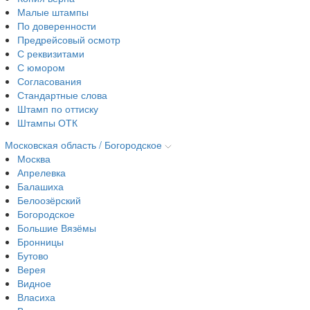
Малые штампы
По доверенности
Предрейсовый осмотр
С реквизитами
С юмором
Согласования
Стандартные слова
Штамп по оттиску
Штампы ОТК
Московская область / Богородское
Москва
Апрелевка
Балашиха
Белоозёрский
Богородское
Большие Вязёмы
Бронницы
Бутово
Верея
Видное
Власиха