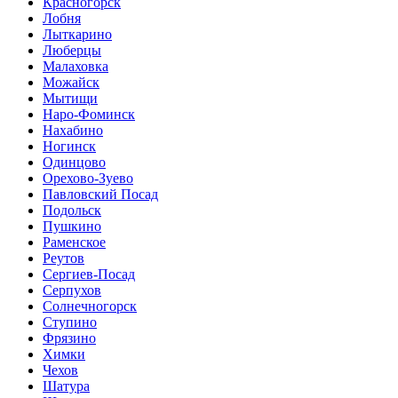
Красногорск
Лобня
Лыткарино
Люберцы
Малаховка
Можайск
Мытищи
Наро-Фоминск
Нахабино
Ногинск
Одинцово
Орехово-Зуево
Павловский Посад
Подольск
Пушкино
Раменское
Реутов
Сергиев-Посад
Серпухов
Солнечногорск
Ступино
Фрязино
Химки
Чехов
Шатура