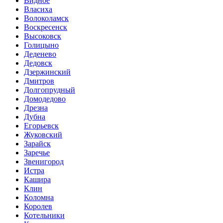
Видное
Власиха
Волоколамск
Воскресенск
Высоковск
Голицыно
Деденево
Дедовск
Дзержинский
Дмитров
Долгопрудный
Домодедово
Дрезна
Дубна
Егорьевск
Жуковский
Зарайск
Заречье
Звенигород
Истра
Кашира
Клин
Коломна
Королев
Котельники