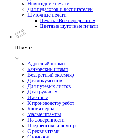
Новогодние печати
Для педагогов и воспитателей
Шуточные печати
Печать «Все переделать!»
Цветные шуточные печати
Штампы
Адресный штамп
Банковский штамп
Возвратный экземляр
Для документов
Для путевых листов
Для трудовых
Именные
К производству работ
Копия верна
Малые штампы
По доверенности
Предрейсовый осмотр
С реквизитами
С юмором