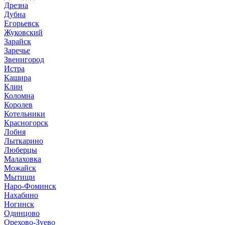
Дрезна
Дубна
Егорьевск
Жуковский
Зарайск
Заречье
Звенигород
Истра
Кашира
Клин
Коломна
Королев
Котельники
Красногорск
Лобня
Лыткарино
Люберцы
Малаховка
Можайск
Мытищи
Наро-Фоминск
Нахабино
Ногинск
Одинцово
Орехово-Зуево