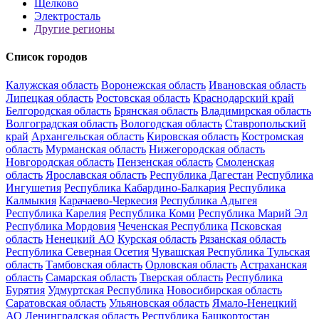
Щелково
Электросталь
Другие регионы
Список городов
Калужская область
Воронежская область
Ивановская область
Липецкая область
Ростовская область
Краснодарский край
Белгородская область
Брянская область
Владимирская область
Волгоградская область
Вологодская область
Ставропольский
край
Архангельская область
Кировская область
Костромская
область
Мурманская область
Нижегородская область
Новгородская область
Пензенская область
Смоленская
область
Ярославская область
Республика Дагестан
Республика
Ингушетия
Республика Кабардино-Балкария
Республика
Калмыкия
Карачаево-Черкесия
Республика Адыгея
Республика Карелия
Республика Коми
Республика Марий Эл
Республика Мордовия
Чеченская Республика
Псковская
область
Ненецкий АО
Курская область
Рязанская область
Республика Северная Осетия
Чувашская Республика
Тульская
область
Тамбовская область
Орловская область
Астраханская
область
Самарская область
Тверская область
Республика
Бурятия
Удмуртская Республика
Новосибирская область
Саратовская область
Ульяновская область
Ямало-Ненецкий
АО
Ленинградская область
Республика Башкортостан