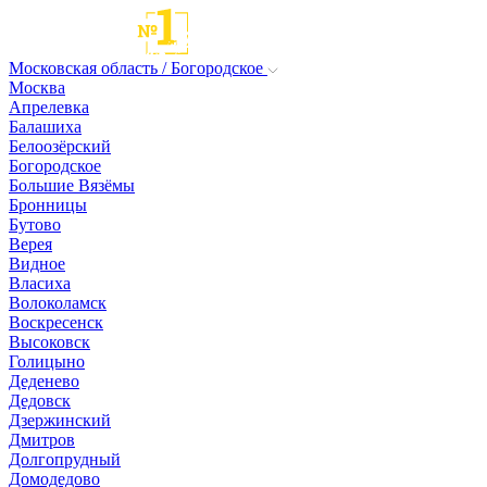
Московская область / Богородское
Москва
Апрелевка
Балашиха
Белоозёрский
Богородское
Большие Вязёмы
Бронницы
Бутово
Верея
Видное
Власиха
Волоколамск
Воскресенск
Высоковск
Голицыно
Деденево
Дедовск
Дзержинский
Дмитров
Долгопрудный
Домодедово