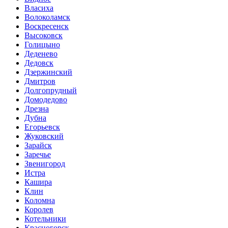
Власиха
Волоколамск
Воскресенск
Высоковск
Голицыно
Деденево
Дедовск
Дзержинский
Дмитров
Долгопрудный
Домодедово
Дрезна
Дубна
Егорьевск
Жуковский
Зарайск
Заречье
Звенигород
Истра
Кашира
Клин
Коломна
Королев
Котельники
Красногорск