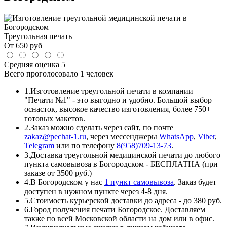
Треугольная печать
От
650
руб
Средняя оценка
5
Всего проголосовало
1 человек
1.
Изготовление треугольной печати в компании
"Печати №1" - это выгодно и удобно. Большой выбор
оснасток, высокое качество изготовления, более 750+
готовых макетов.
2.
Заказ можно сделать через сайт, по почте
zakaz@pechat-1.ru
, через мессенджеры
WhatsApp
,
Viber
,
Telegram
или по телефону
8(958)709-13-73
.
3.
Доставка треугольной медицинской печати до любого
пункта самовывоза в Богородском - БЕСПЛАТНА (при
заказе от 3500 руб.)
4.
В Богородском у нас
1 пункт самовывоза
. Заказ будет
доступен в нужном пункте через 4-8 дня.
5.
Стоимость курьерской доставки до адреса - до 380 руб.
6.
Город получения печати Богородское. Доставляем
также по всей Московской области на дом или в офис.