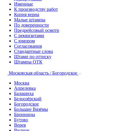
Именные
К производству работ
Копия верна
Малые штампы
По доверенности
Предрейсовый осмотр
С реквизитами
С юмором
Согласования
Стандартные слова
Штамп по оттиску
Штампы ОТК
Московская область / Богородское
Москва
Апрелевка
Балашиха
Белоозёрский
Богородское
Большие Вязёмы
Бронницы
Бутово
Верея
Видное