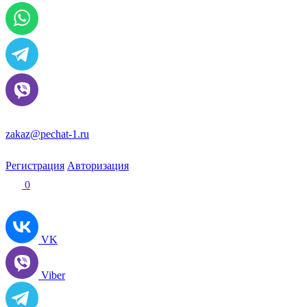
zakaz@pechat-1.ru
Регистрация
Авторизация
0
VK
Viber