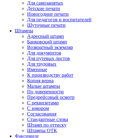
Для самозанятых
Детские печати
Новогодние печати
Для педагогов и воспитателей
Шуточные печати
Штампы
Адресный штамп
Банковский штамп
Возвратный экземляр
Для документов
Для путевых листов
Для трудовых
Именные
К производству работ
Копия верна
Малые штампы
По доверенности
Предрейсовый осмотр
С реквизитами
С юмором
Согласования
Стандартные слова
Штамп по оттиску
Штампы ОТК
Факсимиле