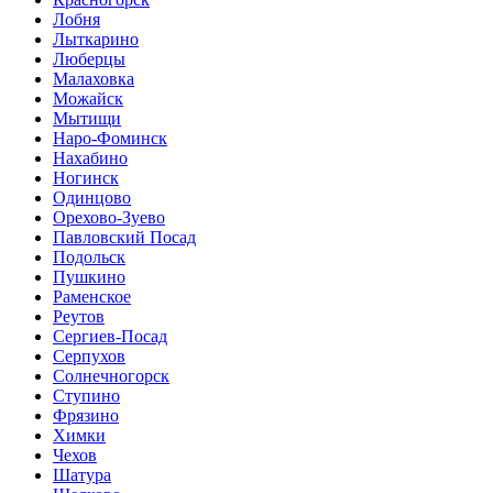
Лобня
Лыткарино
Люберцы
Малаховка
Можайск
Мытищи
Наро-Фоминск
Нахабино
Ногинск
Одинцово
Орехово-Зуево
Павловский Посад
Подольск
Пушкино
Раменское
Реутов
Сергиев-Посад
Серпухов
Солнечногорск
Ступино
Фрязино
Химки
Чехов
Шатура