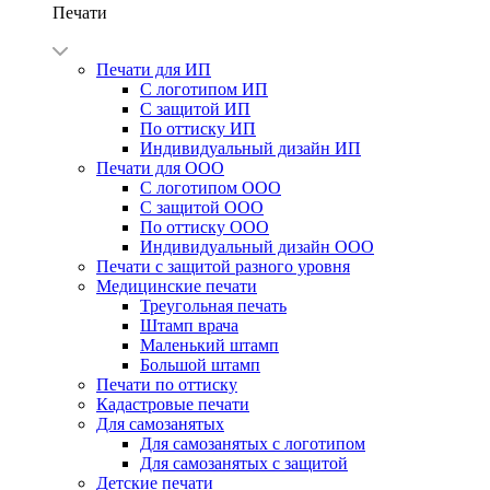
Печати
Печати для ИП
С логотипом ИП
С защитой ИП
По оттиску ИП
Индивидуальный дизайн ИП
Печати для ООО
С логотипом ООО
С защитой ООО
По оттиску ООО
Индивидуальный дизайн ООО
Печати с защитой разного уровня
Медицинские печати
Треугольная печать
Штамп врача
Маленький штамп
Большой штамп
Печати по оттиску
Кадастровые печати
Для самозанятых
Для самозанятых с логотипом
Для самозанятых с защитой
Детские печати