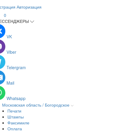
страция
Авторизация
0
ЕССЕНДЖЕРЫ
VK
Viber
Telergram
Mail
Whatsapp
Московская область / Богородское
Печати
Штампы
Факсимиле
Оплата