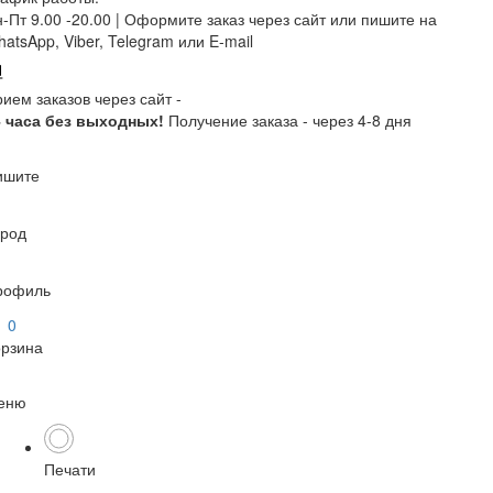
-Пт 9.00 -20.00 |
Оформите заказ через сайт или пишите на
atsApp, Viber, Telegram или E-mail
ием заказов через сайт -
4 часа без выходных!
Получение заказа - через 4-8 дня
ишите
ород
рофиль
0
орзина
еню
Печати