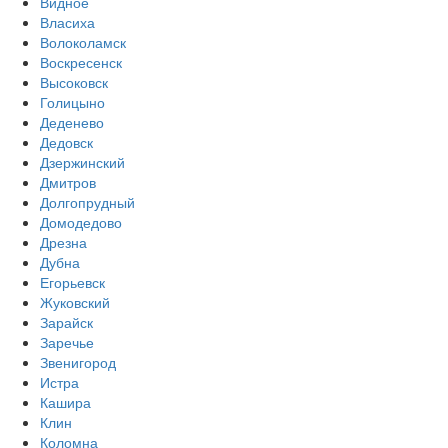
Видное
Власиха
Волоколамск
Воскресенск
Высоковск
Голицыно
Деденево
Дедовск
Дзержинский
Дмитров
Долгопрудный
Домодедово
Дрезна
Дубна
Егорьевск
Жуковский
Зарайск
Заречье
Звенигород
Истра
Кашира
Клин
Коломна