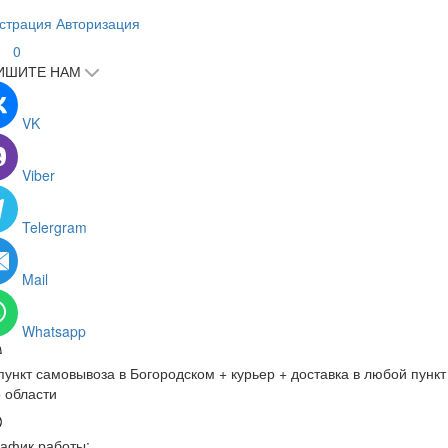
страция
Авторизация
0
ИШИТЕ НАМ
VK
Viber
Telergram
Mail
Whatsapp
пункт самовывоза в Богородском + курьер + доставка в любой пункт
 области
афик работы: