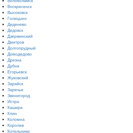
Волоколамск
Воскресенск
Высоковск
Голицыно
Деденево
Дедовск
Дзержинский
Дмитров
Долгопрудный
Домодедово
Дрезна
Дубна
Егорьевск
Жуковский
Зарайск
Заречье
Звенигород
Истра
Кашира
Клин
Коломна
Королев
Котельники