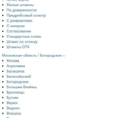
Малые штампы
По доверенности
Предрейсовый осмотр
С реквизитами
С юмором
Согласования
Стандартные слова
Штамп по оттиску
Штампы ОТК
Московская область / Богородское
Москва
Апрелевка
Балашиха
Белоозёрский
Богородское
Большие Вязёмы
Бронницы
Бутово
Верея
Видное
Власиха